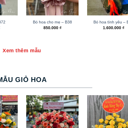
B72
Bó hoa cho mẹ – B38
Bó hoa tình yêu –
₫
850.000
₫
1.600.000
₫
Xem thêm mẫu
MẪU GIỎ HOA