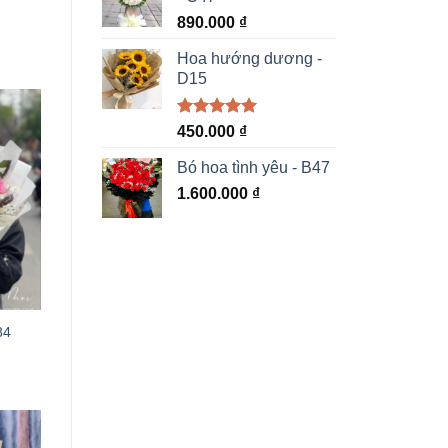
890.000
₫
Hoa hướng dương -
D15
Được xếp
450.000
₫
hạng
5.00
5 sao
Bó hoa tình yêu - B47
1.600.000
₫
84