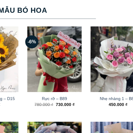
MẪU BÓ HOA
-6%
g – D15
Rực rỡ – B89
Nhẹ nhàng 1 – B
Giá
Giá
₫
780.000
₫
730.000
₫
450.000
₫
gốc
hiện
là:
tại
780.000 ₫.
là:
730.000 ₫.