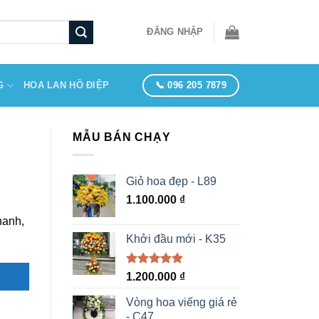
ĐĂNG NHẬP
📞 096 205 7879
G
HOA LAN HỒ ĐIỆP
MẪU BÁN CHẠY
Giỏ hoa đẹp - L89
1.100.000
₫
hanh,
Khởi đầu mới - K35
Được xếp
1.200.000
₫
hạng
5.00
5 sao
Vòng hoa viếng giá rẻ
- C47