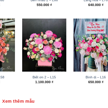
₫
550.000
₫
640.000
₫
 L58
Biết ơn 2 – L15
Bình dị – L16
₫
1.100.000
₫
650.000
₫
Xem thêm mẫu