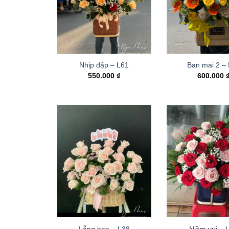
Nhịp đập – L61
Ban mai 2 –
550.000
₫
600.000
Lẵng hoa – L38
Niềm vui – 