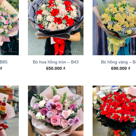
 B85
Bó hoa hồng tròn – B43
Bó hồng vàng – 
0
₫
650.000
₫
690.000
₫