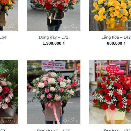
 L64
Đong đầy – L72
Lẵng hoa – L42
₫
1.300.000
₫
800.000
₫
L60
Bên nhau 2 – L66
Lẵng hoa – L76