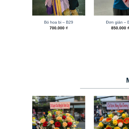
Bó hoa bi – B29
Đơn giản – 
700.000
₫
850.000