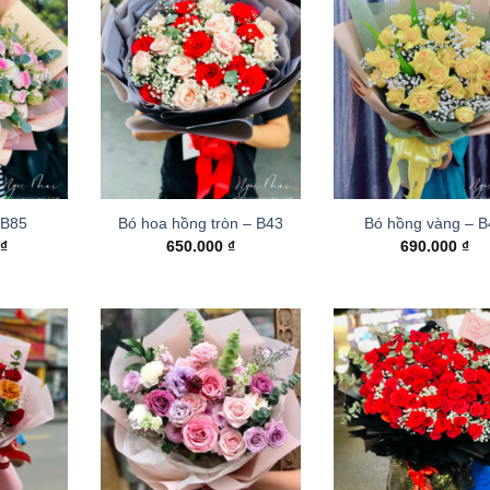
 B85
Bó hoa hồng tròn – B43
Bó hồng vàng – 
0
₫
650.000
₫
690.000
₫