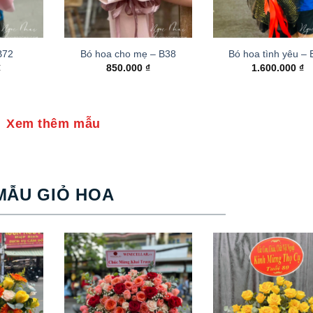
B72
Bó hoa cho mẹ – B38
Bó hoa tình yêu –
₫
850.000
₫
1.600.000
₫
Xem thêm mẫu
MẪU GIỎ HOA