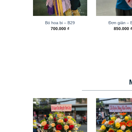
Bó hoa bi – B29
Đơn giản – 
700.000
₫
850.000