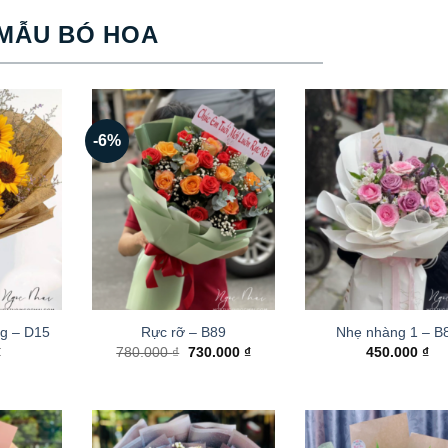
MẪU BÓ HOA
-6%
g – D15
Rực rỡ – B89
Nhẹ nhàng 1 – B
Giá
Giá
₫
780.000
₫
730.000
₫
450.000
₫
gốc
hiện
là:
tại
780.000 ₫.
là:
730.000 ₫.