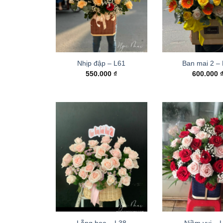
Nhịp đập – L61
Ban mai 2 –
550.000
₫
600.000
Lẵng hoa – L38
Niềm vui – 