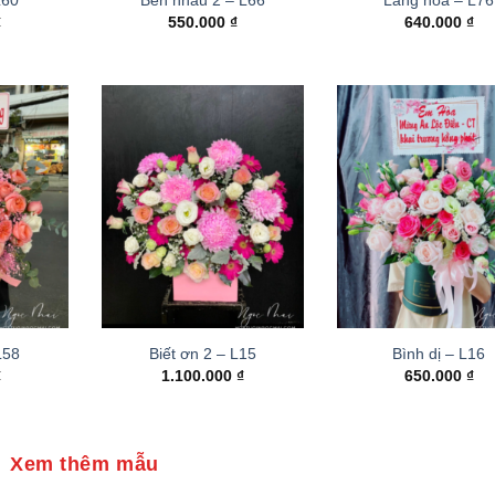
₫
550.000
₫
640.000
₫
 L58
Biết ơn 2 – L15
Bình dị – L16
₫
1.100.000
₫
650.000
₫
Xem thêm mẫu