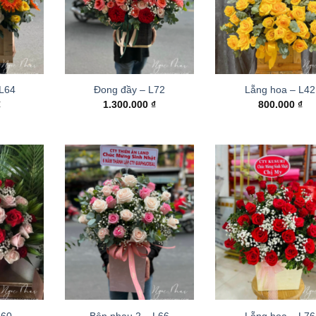
 L64
Đong đầy – L72
Lẵng hoa – L42
₫
1.300.000
₫
800.000
₫
L60
Bên nhau 2 – L66
Lẵng hoa – L76