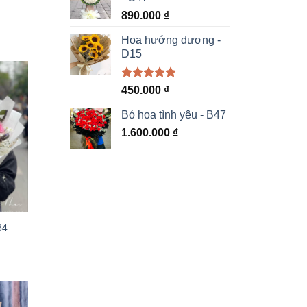
890.000
₫
Hoa hướng dương -
D15
Được xếp
450.000
₫
hạng
5.00
5 sao
Bó hoa tình yêu - B47
1.600.000
₫
84