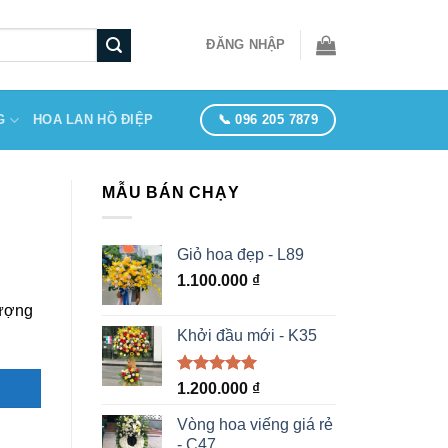
ĐĂNG NHẬP
📞 096 205 7879
G
HOA LAN HỒ ĐIỆP
MẪU BÁN CHẠY
Giỏ hoa đẹp - L89
1.100.000
₫
lượng
Khởi đầu mới - K35
Được xếp
1.200.000
₫
hạng
5.00
5 sao
Vòng hoa viếng giá rẻ
- C47