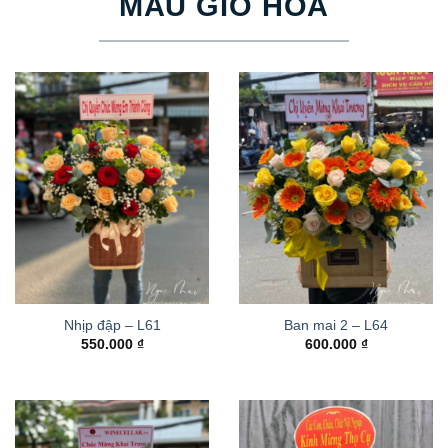
MẪU GIỎ HOA
Nhịp đập – L61
Ban mai 2 – L64
550.000
₫
600.000
₫