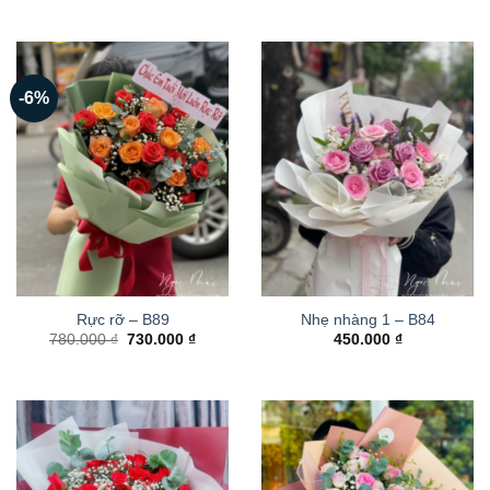
-6%
Rực rỡ – B89
Nhẹ nhàng 1 – B84
Giá
Giá
780.000
₫
730.000
₫
450.000
₫
gốc
hiện
là:
tại
780.000 ₫.
là:
730.000 ₫.