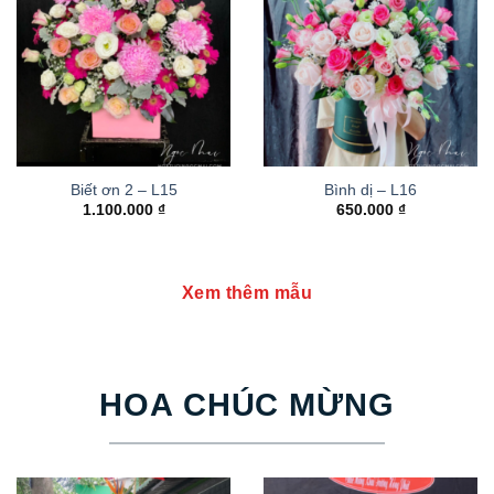
Biết ơn 2 – L15
Bình dị – L16
1.100.000
₫
650.000
₫
Xem thêm mẫu
HOA CHÚC MỪNG