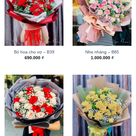
Bó hoa cho vợ – B39
Nhẹ nhàng – B85
690.000
₫
1.000.000
₫