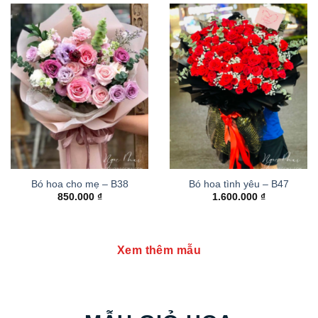
Bó hoa cho mẹ – B38
Bó hoa tình yêu – B47
850.000
₫
1.600.000
₫
Xem thêm mẫu