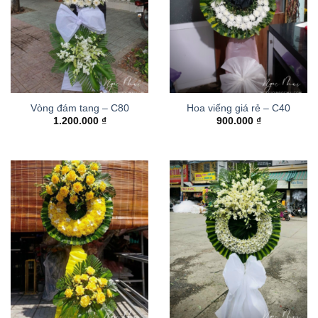
Vòng đám tang – C80
Hoa viếng giá rẻ – C40
1.200.000
₫
900.000
₫