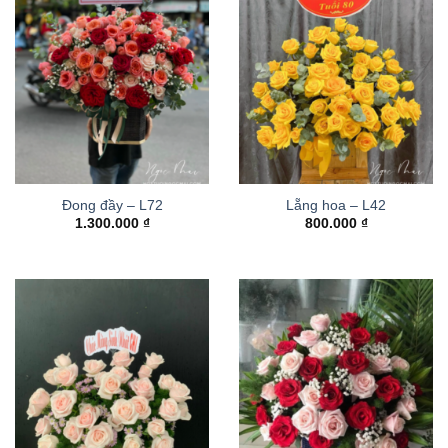
Đong đầy – L72
Lẵng hoa – L42
1.300.000
₫
800.000
₫