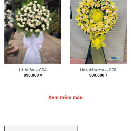
Lệ buồn – C54
Hoa đám ma – C78
890.000
₫
900.000
₫
Xem thêm mẫu