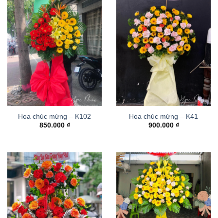
Hoa chúc mừng – K102
Hoa chúc mừng – K41
850.000
₫
900.000
₫