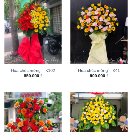
Hoa chúc mừng – K102
Hoa chúc mừng – K41
850.000
₫
900.000
₫