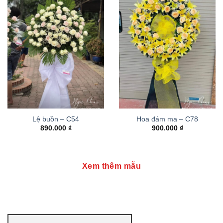
Lệ buồn – C54
Hoa đám ma – C78
890.000
₫
900.000
₫
Xem thêm mẫu