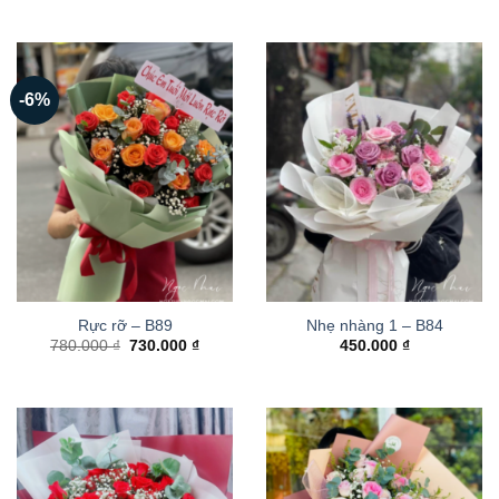
-6%
Rực rỡ – B89
Nhẹ nhàng 1 – B84
Giá
Giá
780.000
₫
730.000
₫
450.000
₫
gốc
hiện
là:
tại
780.000 ₫.
là:
730.000 ₫.