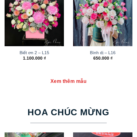
Biết ơn 2 – L15
Bình dị – L16
1.100.000
₫
650.000
₫
Xem thêm mẫu
HOA CHÚC MỪNG