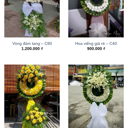
Vòng đám tang – C80
Hoa viếng giá rẻ – C40
1.200.000
₫
900.000
₫