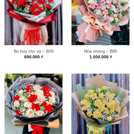
Bó hoa cho vợ – B39
Nhẹ nhàng – B85
690.000
₫
1.000.000
₫