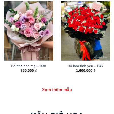
Bó hoa cho mẹ – B38
Bó hoa tình yêu – B47
850.000
₫
1.600.000
₫
Xem thêm mẫu