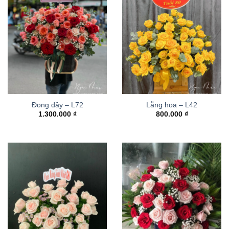
Đong đầy – L72
Lẵng hoa – L42
1.300.000
₫
800.000
₫