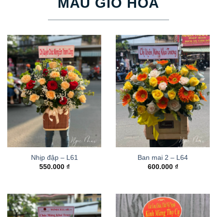
MẪU GIỎ HOA
Nhịp đập – L61
Ban mai 2 – L64
550.000
₫
600.000
₫