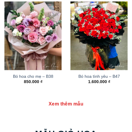
Bó hoa cho mẹ – B38
Bó hoa tình yêu – B47
850.000
₫
1.600.000
₫
Xem thêm mẫu