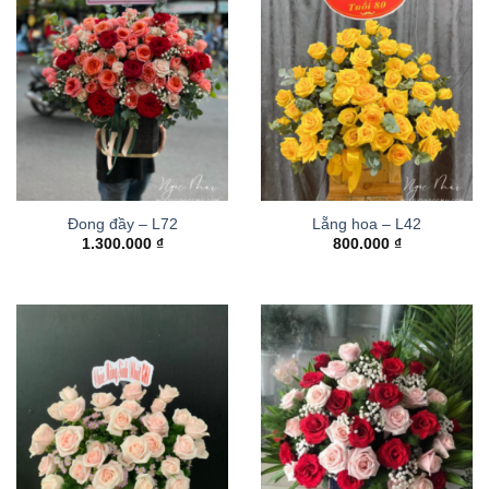
Đong đầy – L72
Lẵng hoa – L42
1.300.000
₫
800.000
₫