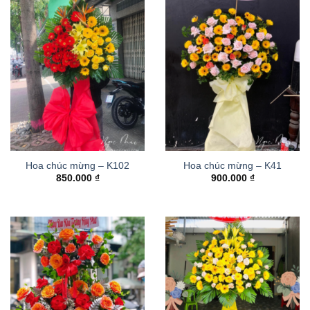
Hoa chúc mừng – K102
Hoa chúc mừng – K41
850.000
₫
900.000
₫