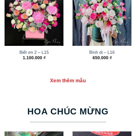
Biết ơn 2 – L15
Bình dị – L16
1.100.000
₫
650.000
₫
Xem thêm mẫu
HOA CHÚC MỪNG