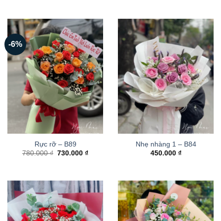
-6%
Rực rỡ – B89
Nhẹ nhàng 1 – B84
Giá
Giá
780.000
₫
730.000
₫
450.000
₫
gốc
hiện
là:
tại
780.000 ₫.
là:
730.000 ₫.