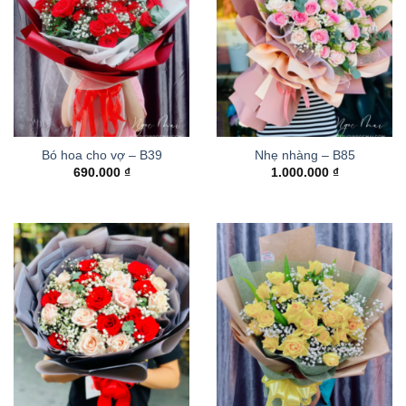
Bó hoa cho vợ – B39
Nhẹ nhàng – B85
690.000
₫
1.000.000
₫