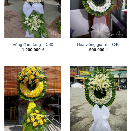
Vòng đám tang – C80
Hoa viếng giá rẻ – C40
1.200.000
₫
900.000
₫