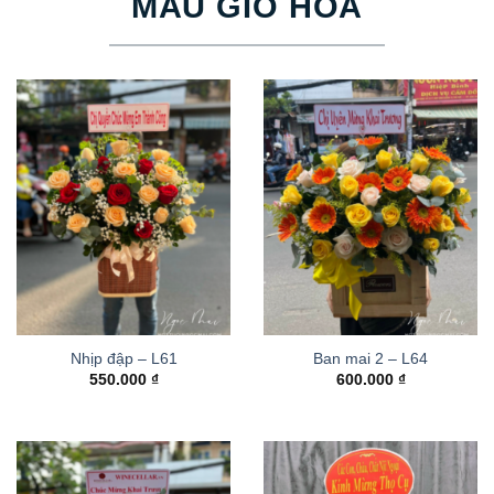
MẪU GIỎ HOA
Nhịp đập – L61
Ban mai 2 – L64
550.000
₫
600.000
₫