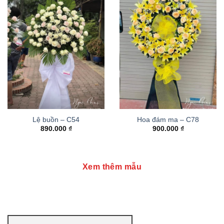
Lệ buồn – C54
Hoa đám ma – C78
890.000
₫
900.000
₫
Xem thêm mẫu