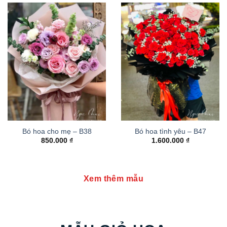
Bó hoa cho mẹ – B38
Bó hoa tình yêu – B47
850.000
₫
1.600.000
₫
Xem thêm mẫu