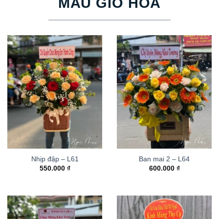
MẪU GIỎ HOA
Nhịp đập – L61
Ban mai 2 – L64
550.000
₫
600.000
₫