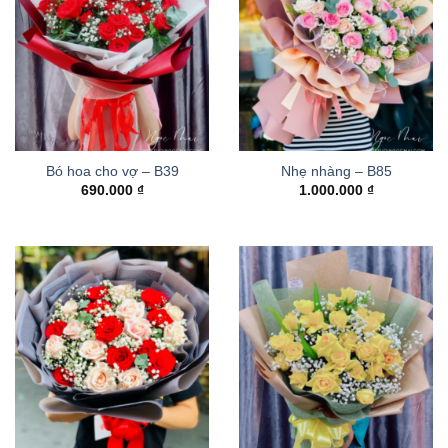
Bó hoa cho vợ – B39
Nhẹ nhàng – B85
690.000
₫
1.000.000
₫