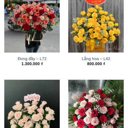
Đong đầy – L72
Lẵng hoa – L42
1.300.000
₫
800.000
₫