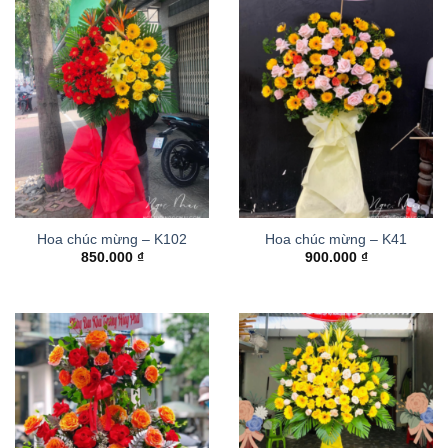
Hoa chúc mừng – K102
Hoa chúc mừng – K41
850.000
₫
900.000
₫