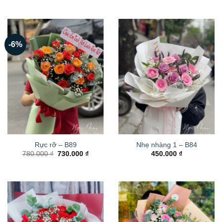
-6%
Rực rỡ – B89
Nhẹ nhàng 1 – B84
Giá
Giá
780.000
₫
730.000
₫
450.000
₫
gốc
hiện
là:
tại
780.000 ₫.
là:
730.000 ₫.