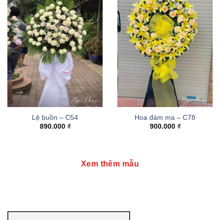
Lệ buồn – C54
Hoa đám ma – C78
890.000
₫
900.000
₫
Xem thêm mẫu