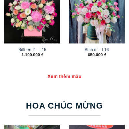
Biết ơn 2 – L15
Bình dị – L16
1.100.000
₫
650.000
₫
Xem thêm mẫu
HOA CHÚC MỪNG