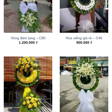
Vòng đám tang – C80
Hoa viếng giá rẻ – C40
1.200.000
₫
900.000
₫