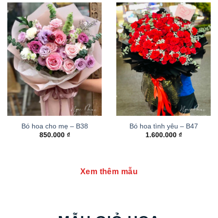
Bó hoa cho mẹ – B38
Bó hoa tình yêu – B47
850.000
₫
1.600.000
₫
Xem thêm mẫu