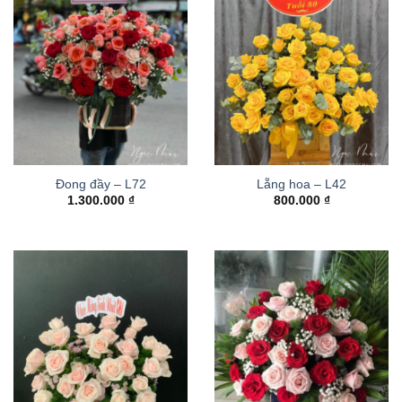
Đong đầy – L72
Lẵng hoa – L42
1.300.000
₫
800.000
₫