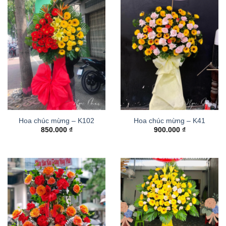
Hoa chúc mừng – K102
Hoa chúc mừng – K41
850.000
₫
900.000
₫