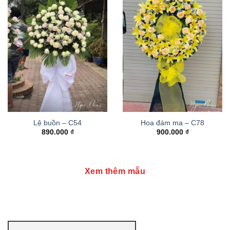
Lệ buồn – C54
Hoa đám ma – C78
890.000
₫
900.000
₫
Xem thêm mẫu