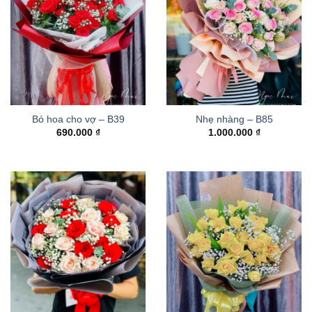
Bó hoa cho vợ – B39
Nhẹ nhàng – B85
690.000
₫
1.000.000
₫