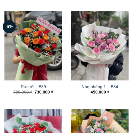
-6%
Rực rỡ – B89
Nhẹ nhàng 1 – B84
Giá
Giá
780.000
₫
730.000
₫
450.000
₫
gốc
hiện
là:
tại
780.000 ₫.
là:
730.000 ₫.