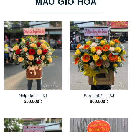
MẪU GIỎ HOA
Nhịp đập – L61
Ban mai 2 – L64
550.000
₫
600.000
₫