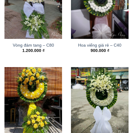
Vòng đám tang – C80
Hoa viếng giá rẻ – C40
1.200.000
₫
900.000
₫