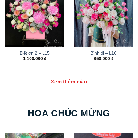
Biết ơn 2 – L15
Bình dị – L16
1.100.000
₫
650.000
₫
Xem thêm mẫu
HOA CHÚC MỪNG