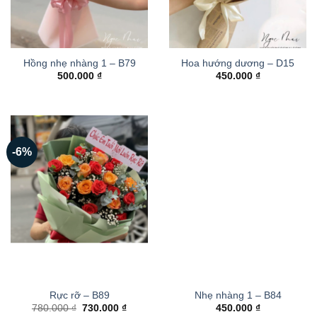
Hồng nhẹ nhàng 1 – B79
Hoa hướng dương – D15
500.000
₫
450.000
₫
-6%
Rực rỡ – B89
Nhẹ nhàng 1 – B84
Giá
Giá
780.000
₫
730.000
₫
450.000
₫
gốc
hiện