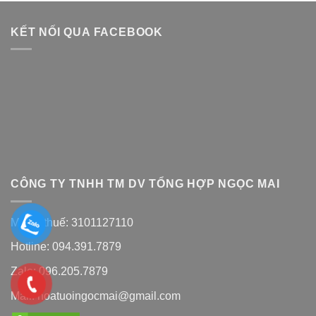
KẾT NỐI QUA FACEBOOK
CÔNG TY TNHH TM DV TỔNG HỢP NGỌC MAI
Mã số thuế: 3101127110
Hotline: 094.391.7879
Zalo: 096.205.7879
Mail: hoatuoingocmai@gmail.com