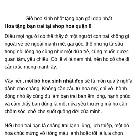
Giỏ hoa sinh nhật tặng bạn gái đẹp nhất
Hoa tặng bạn trai tại shop hoa quận 8
Điều mọi người có thể thấy ở một người con trai không gì
ngoài vẻ bề ngoài mạnh mẽ, gai góc, thế nhưng từ sâu
trong nỗi lòng họ cũng như một đứa trẻ, cũng muốn được
quan tâm, yêu chiều. Có lẽ vì là nam nhi, nên họ cố che đi
cảm xúc mong manh ấy.
Vậy nên, một
bó hoa sinh nhật đẹp
sẽ là món quà ý nghĩa
dành cho chàng. Không cần câu từ hoa mỹ, chỉ với hành
động nhỏ ấy cũng đủ làm bạn trai bạn ấm lòng, hạnh phúc
và cảm thấy bạn đúng là một nửa yêu thương mà họ cần
chăm sóc, chở che suốt quãng đời của mình.
Nếu bạn trai bạn là chàng trai lạnh lùng, lịch thiệp, một bó
hoa chúc mừng với tông màu lạnh hoặc tối là lựa chọn