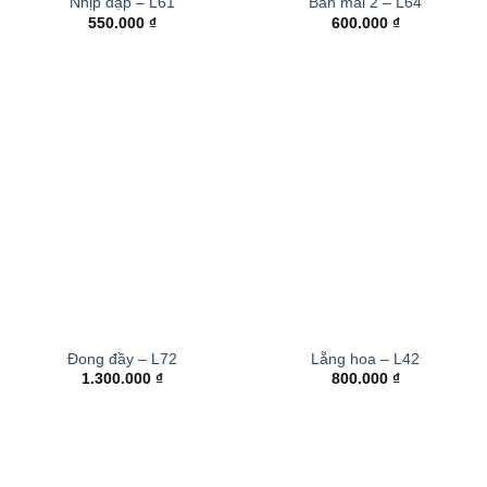
Nhịp đập – L61
Ban mai 2 – L64
550.000
₫
600.000
₫
Đong đầy – L72
Lẵng hoa – L42
1.300.000
₫
800.000
₫