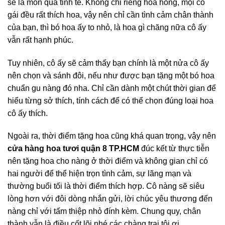
sẽ là món quà tinh tế. Không chỉ riêng hoa hồng, mọi cô
gái đều rất thích hoa, vậy nên chỉ cần tình cảm chân thành
của bạn, thì bó hoa ấy to nhỏ, là hoa gì chăng nữa cô ấy
vẫn rất hạnh phúc.
Tuy nhiên, cô ấy sẽ cảm thấy bạn chính là một nửa cô ấy
nên chọn và sánh đôi, nếu như được bạn tặng một bó hoa
chuẩn gu nàng đó nha. Chỉ cần dành một chút thời gian để
hiểu từng sở thích, tính cách để có thể chọn đúng loại hoa
cô ấy thích.
Ngoài ra, thời điểm tặng hoa cũng khá quan trọng, vậy nên
cửa hàng hoa tươi quận 8 TP.HCM
đúc kết từ thực tiễn
nên tặng hoa cho nàng ở thời điểm và không gian chỉ có
hai người để thể hiện trọn tình cảm, sự lãng mạn và
thường buổi tối là thời điểm thích hợp. Cô nàng sẽ siêu
lòng hơn với đôi dòng nhắn gửi, lời chúc yêu thương đến
nàng chỉ với tấm thiệp nhỏ đính kèm. Chung quy, chân
thành vẫn là điều cốt lõi nhé các chàng trai tôi ơi.