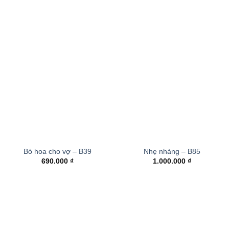
là:
tại
780.000 ₫.
là:
730.000 ₫.
Bó hoa cho vợ – B39
Nhẹ nhàng – B85
690.000
₫
1.000.000
₫