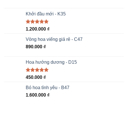
Khởi đầu mới - K35
Được xếp
1.200.000
₫
hạng
5.00
5 sao
Vòng hoa viếng giá rẻ - C47
890.000
₫
Hoa hướng dương - D15
Được xếp
450.000
₫
hạng
5.00
5 sao
Bó hoa tình yêu - B47
1.600.000
₫