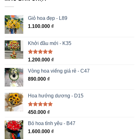
Giỏ hoa đẹp - L89
1.100.000
₫
Khởi đầu mới - K35
Được xếp
1.200.000
₫
hạng
5.00
5 sao
Vòng hoa viếng giá rẻ - C47
890.000
₫
Hoa hướng dương - D15
Được xếp
450.000
₫
hạng
5.00
5 sao
Bó hoa tình yêu - B47
1.600.000
₫