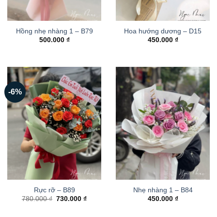
Hồng nhẹ nhàng 1 – B79
Hoa hướng dương – D15
500.000
₫
450.000
₫
-6%
Rực rỡ – B89
Nhẹ nhàng 1 – B84
Giá
Giá
780.000
₫
730.000
₫
450.000
₫
gốc
hiện
là:
tại