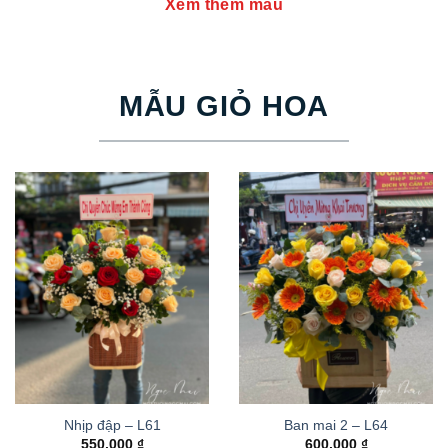
Xem thêm mẫu
MẪU GIỎ HOA
Nhịp đập – L61
Ban mai 2 – L64
550.000
₫
600.000
₫