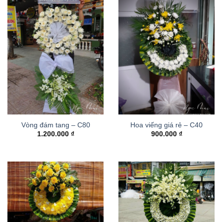
Vòng đám tang – C80
Hoa viếng giá rẻ – C40
1.200.000
₫
900.000
₫