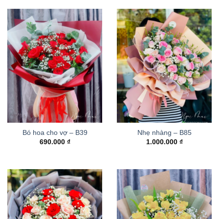
780.000 ₫.
là:
730.000 ₫.
Bó hoa cho vợ – B39
Nhẹ nhàng – B85
690.000
₫
1.000.000
₫