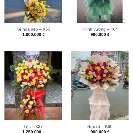
Kệ hoa đẹp – K50
Thinh vượng – K64
1.900.000
₫
980.000
₫
Lộc – K37
Rực rỡ – K60
1.250.000
₫
900.000
₫