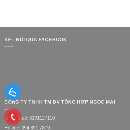
KẾT NỐI QUA FACEBOOK
CÔNG TY TNHH TM DV TỔNG HỢP NGỌC MAI
Mã số thuế: 3101127110
Hotline: 094.391.7879