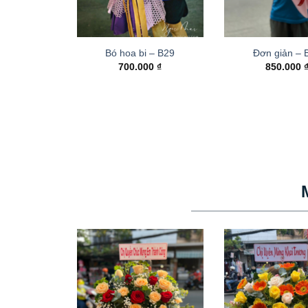
Bó hoa bi – B29
Đơn giản – 
700.000
₫
850.000