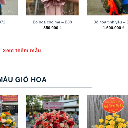
B72
Bó hoa cho mẹ – B38
Bó hoa tình yêu –
₫
850.000
₫
1.600.000
₫
Xem thêm mẫu
MẪU GIỎ HOA