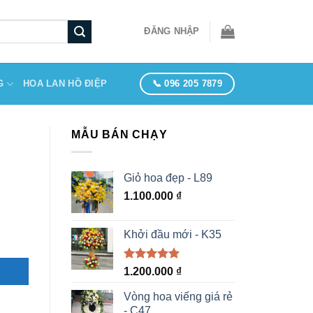
ĐĂNG NHẬP
📞 096 205 7879
G
HOA LAN HỒ ĐIỆP
MẪU BÁN CHẠY
Giỏ hoa đẹp - L89
1.100.000
₫
Khởi đầu mới - K35
Được xếp
1.200.000
₫
hạng
5.00
5 sao
Vòng hoa viếng giá rẻ
- C47