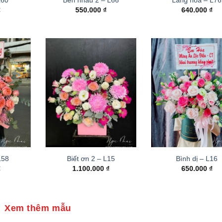
₫
550.000
₫
640.000
₫
 L58
Biết ơn 2 – L15
Bình dị – L16
₫
1.100.000
₫
650.000
₫
Xem thêm mẫu