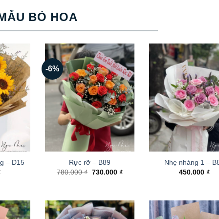
MẪU BÓ HOA
-6%
g – D15
Rực rỡ – B89
Nhẹ nhàng 1 – B
Giá
Giá
₫
780.000
₫
730.000
₫
450.000
₫
gốc
hiện
là:
tại
780.000 ₫.
là:
730.000 ₫.