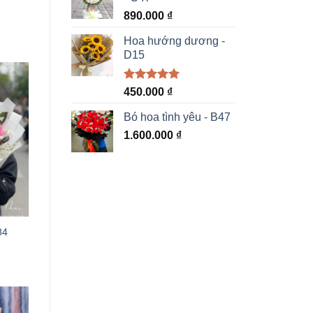
890.000
₫
Hoa hướng dương -
D15
Được xếp
450.000
₫
hạng
5.00
5 sao
Bó hoa tình yêu - B47
1.600.000
₫
84