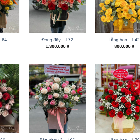
 L64
Đong đầy – L72
Lẵng hoa – L42
₫
1.300.000
₫
800.000
₫
L60
Bên nhau 2 – L66
Lẵng hoa – L76