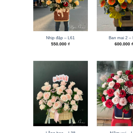
Nhịp đập – L61
Ban mai 2 –
550.000
₫
600.000
Lẵng hoa – L38
Niềm vui – 