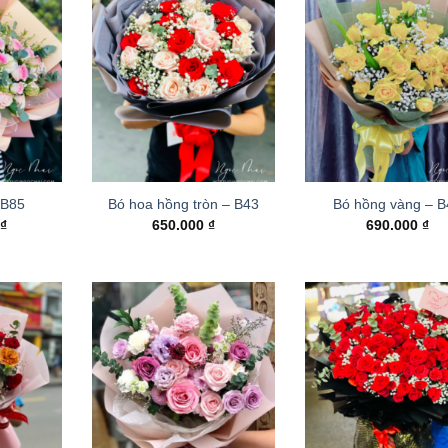
 B85
Bó hoa hồng tròn – B43
Bó hồng vàng – 
0
₫
650.000
₫
690.000
₫