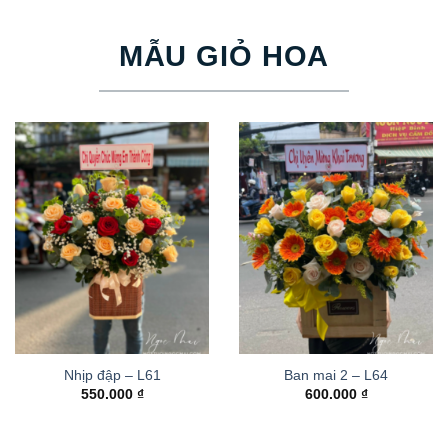
MẪU GIỎ HOA
Nhịp đập – L61
Ban mai 2 – L64
550.000
₫
600.000
₫