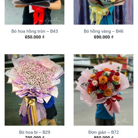
Bó hoa hồng tròn – B43
Bó hồng vàng – B46
650.000
₫
690.000
₫
Bó hoa bi – B29
Đơn giản – B72
700.000
₫
850.000
₫