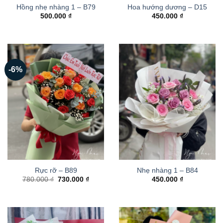
Hồng nhẹ nhàng 1 – B79
Hoa hướng dương – D15
500.000
₫
450.000
₫
-6%
Rực rỡ – B89
Nhẹ nhàng 1 – B84
Giá
Giá
780.000
₫
730.000
₫
450.000
₫
gốc
hiện
là:
tại
780.000 ₫.
là:
730.000 ₫.