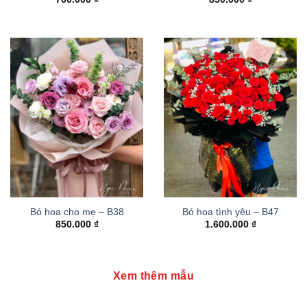
Bó hoa cho mẹ – B38
Bó hoa tình yêu – B47
850.000
₫
1.600.000
₫
Xem thêm mẫu