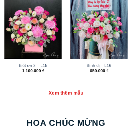
Biết ơn 2 – L15
Bình dị – L16
1.100.000
₫
650.000
₫
Xem thêm mẫu
HOA CHÚC MỪNG