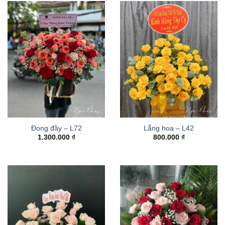
Đong đầy – L72
Lẵng hoa – L42
1.300.000
₫
800.000
₫