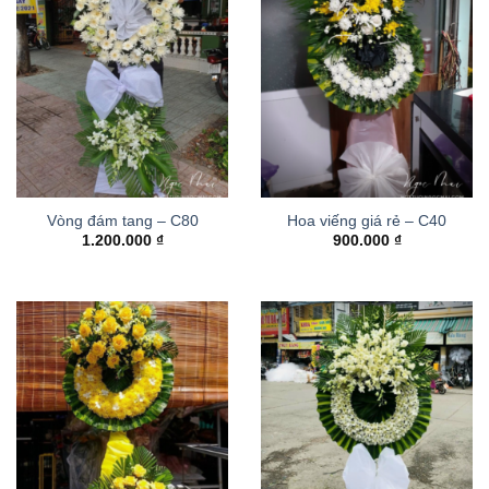
Vòng đám tang – C80
Hoa viếng giá rẻ – C40
1.200.000
₫
900.000
₫