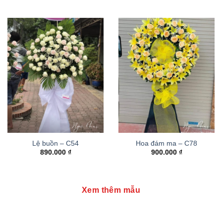
Lệ buồn – C54
Hoa đám ma – C78
890.000
₫
900.000
₫
Xem thêm mẫu