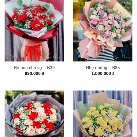
Bó hoa cho vợ – B39
Nhẹ nhàng – B85
690.000
₫
1.000.000
₫