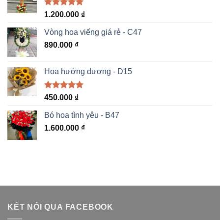
Được xếp
1.200.000
₫
hạng
5.00
5 sao
Vòng hoa viếng giá rẻ - C47
890.000
₫
Hoa hướng dương - D15
Được xếp
450.000
₫
hạng
5.00
5 sao
Bó hoa tình yêu - B47
1.600.000
₫
KẾT NỐI QUA FACEBOOK