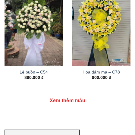
Lệ buồn – C54
Hoa đám ma – C78
890.000
₫
900.000
₫
Xem thêm mẫu