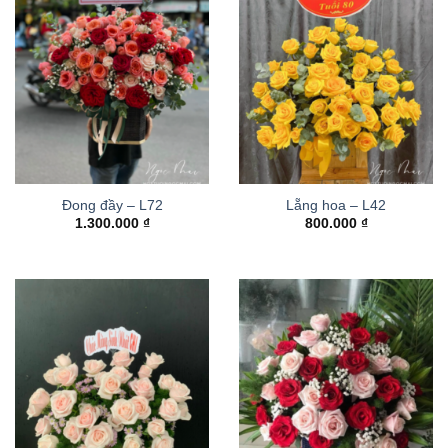
Đong đầy – L72
Lẵng hoa – L42
1.300.000
₫
800.000
₫