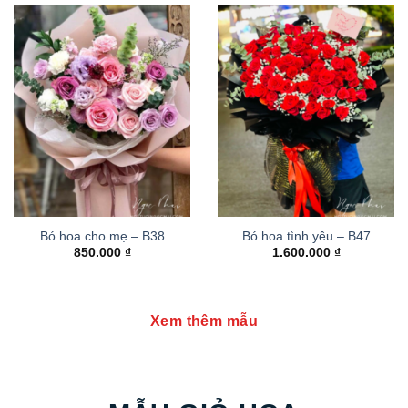
Bó hoa cho mẹ – B38
Bó hoa tình yêu – B47
850.000
₫
1.600.000
₫
Xem thêm mẫu