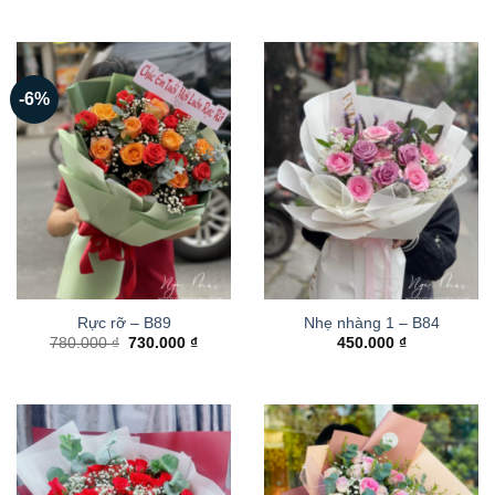
-6%
Rực rỡ – B89
Nhẹ nhàng 1 – B84
Giá
Giá
780.000
₫
730.000
₫
450.000
₫
gốc
hiện
là:
tại
780.000 ₫.
là:
730.000 ₫.