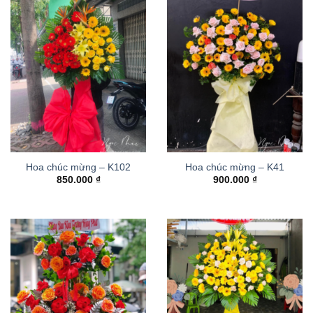
Hoa chúc mừng – K102
Hoa chúc mừng – K41
850.000
₫
900.000
₫