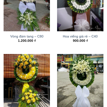
Vòng đám tang – C80
Hoa viếng giá rẻ – C40
1.200.000
₫
900.000
₫