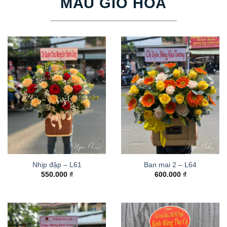
MẪU GIỎ HOA
Nhịp đập – L61
Ban mai 2 – L64
550.000
₫
600.000
₫