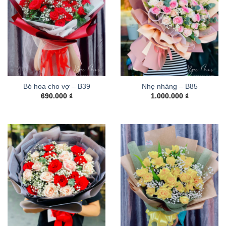
Bó hoa cho vợ – B39
Nhẹ nhàng – B85
690.000
₫
1.000.000
₫