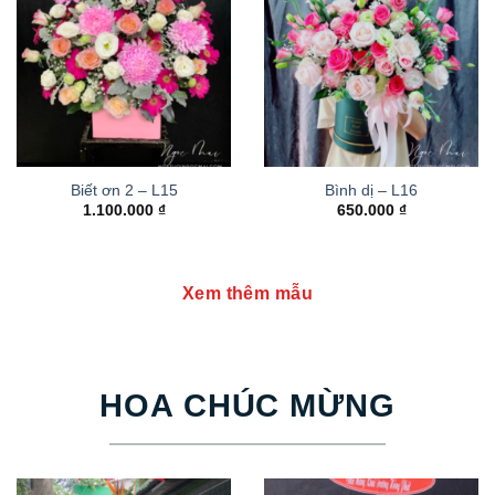
Biết ơn 2 – L15
Bình dị – L16
1.100.000
₫
650.000
₫
Xem thêm mẫu
HOA CHÚC MỪNG