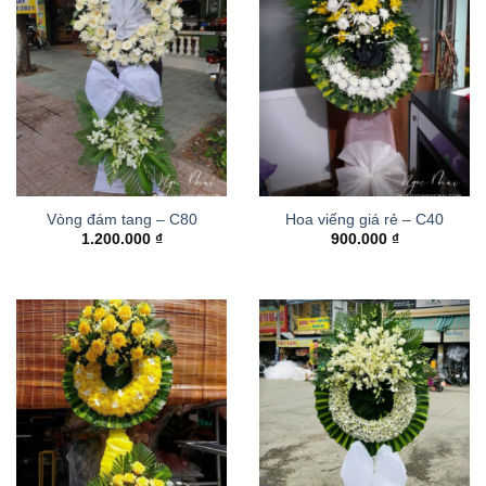
Vòng đám tang – C80
Hoa viếng giá rẻ – C40
1.200.000
₫
900.000
₫