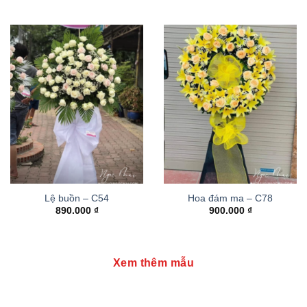
Lệ buồn – C54
Hoa đám ma – C78
890.000
₫
900.000
₫
Xem thêm mẫu