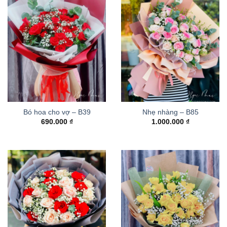
Bó hoa cho vợ – B39
Nhẹ nhàng – B85
690.000
₫
1.000.000
₫