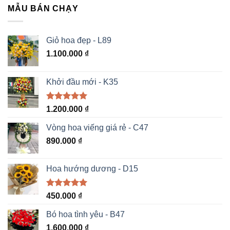
MẪU BÁN CHẠY
Giỏ hoa đẹp - L89
1.100.000
₫
Khởi đầu mới - K35
Được xếp
1.200.000
₫
hạng
5.00
5 sao
Vòng hoa viếng giá rẻ - C47
890.000
₫
Hoa hướng dương - D15
Được xếp
450.000
₫
hạng
5.00
5 sao
Bó hoa tình yêu - B47
1.600.000
₫