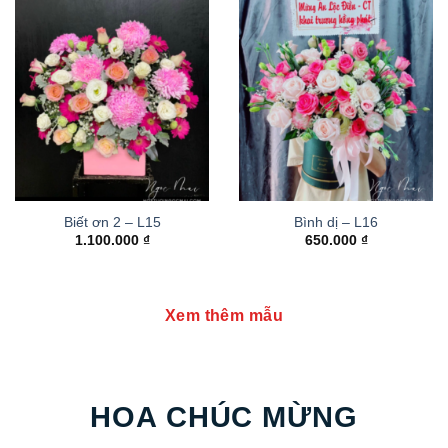
Biết ơn 2 – L15
Bình dị – L16
1.100.000
₫
650.000
₫
Xem thêm mẫu
HOA CHÚC MỪNG