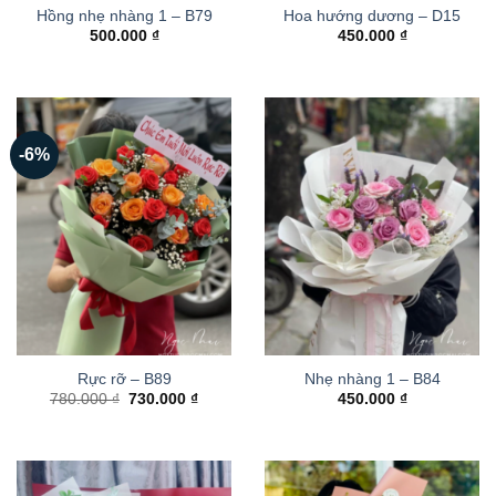
Hồng nhẹ nhàng 1 – B79
Hoa hướng dương – D15
500.000
₫
450.000
₫
-6%
Rực rỡ – B89
Nhẹ nhàng 1 – B84
Giá
Giá
780.000
₫
730.000
₫
450.000
₫
gốc
hiện
là:
tại
780.000 ₫.
là:
730.000 ₫.