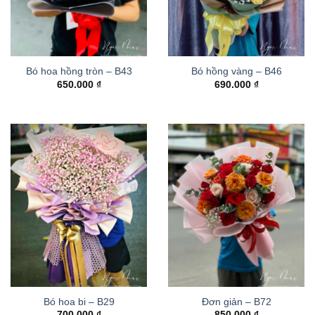
Bó hoa hồng tròn – B43
Bó hồng vàng – B46
650.000
₫
690.000
₫
Bó hoa bi – B29
Đơn giản – B72
700.000
₫
850.000
₫