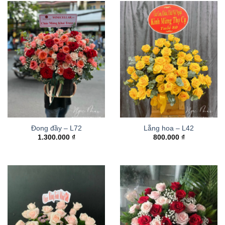
Đong đầy – L72
Lẵng hoa – L42
1.300.000
₫
800.000
₫