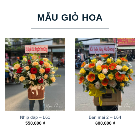
MẪU GIỎ HOA
Nhịp đập – L61
Ban mai 2 – L64
550.000
₫
600.000
₫