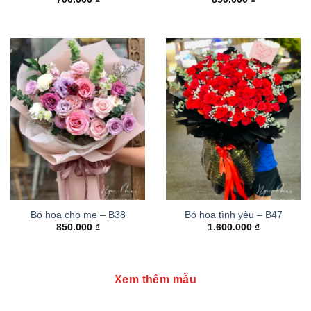
Bó hoa cho mẹ – B38
Bó hoa tình yêu – B47
850.000
₫
1.600.000
₫
Xem thêm mẫu