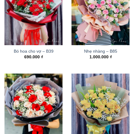
Bó hoa cho vợ – B39
Nhẹ nhàng – B85
690.000
₫
1.000.000
₫