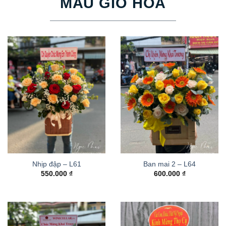
MẪU GIỎ HOA
Nhịp đập – L61
Ban mai 2 – L64
550.000
₫
600.000
₫