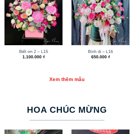
Biết ơn 2 – L15
Bình dị – L16
1.100.000
₫
650.000
₫
Xem thêm mẫu
HOA CHÚC MỪNG