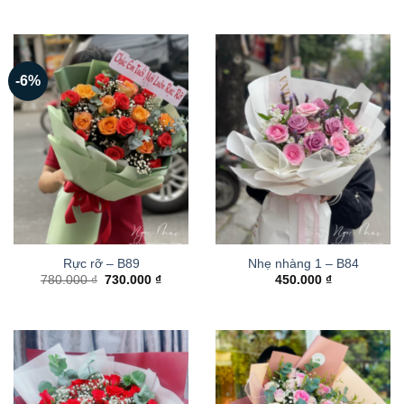
-6%
Rực rỡ – B89
Nhẹ nhàng 1 – B84
Giá
Giá
780.000
₫
730.000
₫
450.000
₫
gốc
hiện
là:
tại
780.000 ₫.
là:
730.000 ₫.