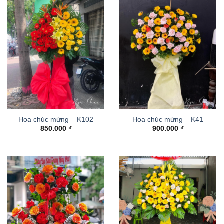
Hoa chúc mừng – K102
Hoa chúc mừng – K41
850.000
₫
900.000
₫