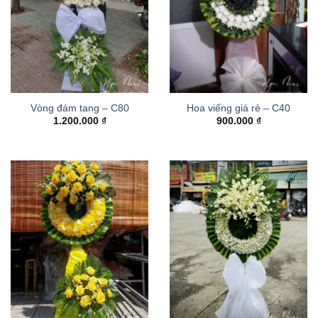
Vòng đám tang – C80
Hoa viếng giá rẻ – C40
1.200.000
₫
900.000
₫