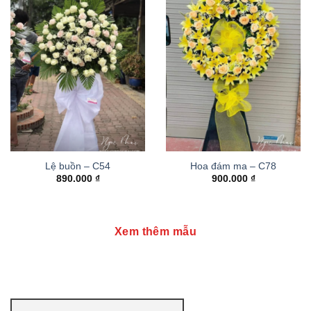
Lệ buồn – C54
Hoa đám ma – C78
890.000
₫
900.000
₫
Xem thêm mẫu