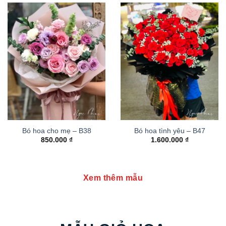
Bó hoa cho mẹ – B38
Bó hoa tình yêu – B47
850.000
₫
1.600.000
₫
Xem thêm mẫu