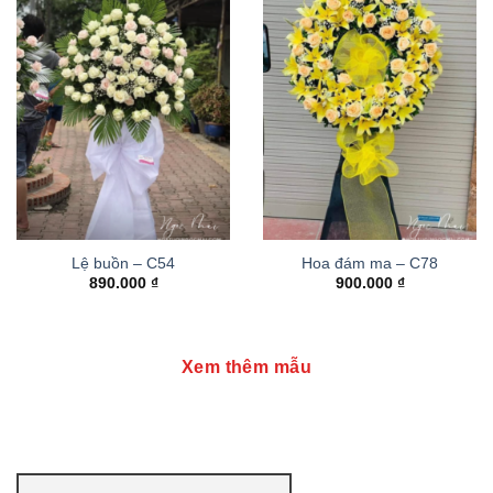
Lệ buồn – C54
Hoa đám ma – C78
890.000
₫
900.000
₫
Xem thêm mẫu