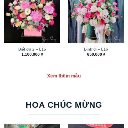
Biết ơn 2 – L15
Bình dị – L16
1.100.000
₫
650.000
₫
Xem thêm mẫu
HOA CHÚC MỪNG