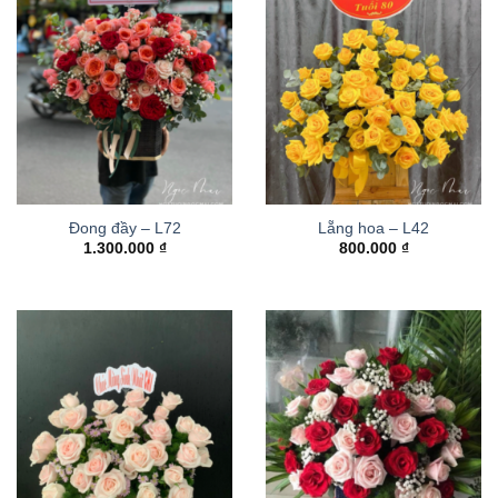
Đong đầy – L72
Lẵng hoa – L42
1.300.000
₫
800.000
₫