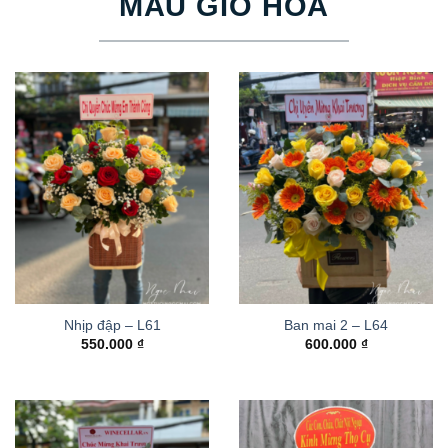
MẪU GIỎ HOA
Nhịp đập – L61
Ban mai 2 – L64
550.000
₫
600.000
₫