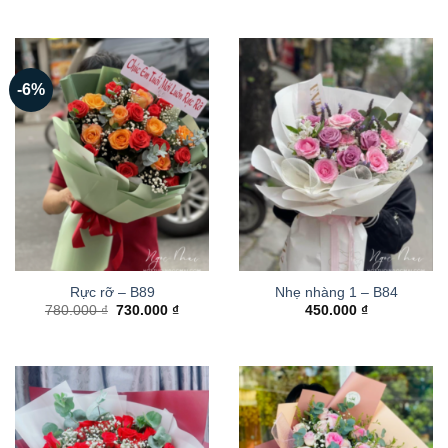
-6%
Rực rỡ – B89
Nhẹ nhàng 1 – B84
Giá
Giá
780.000
₫
730.000
₫
450.000
₫
gốc
hiện
là:
tại
780.000 ₫.
là:
730.000 ₫.