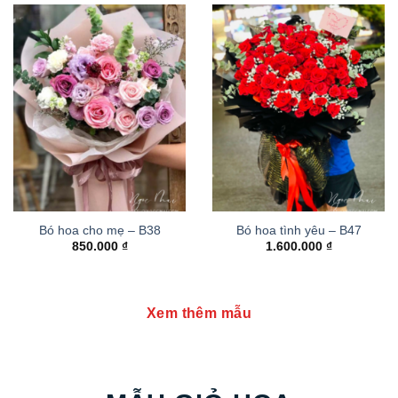
Bó hoa cho mẹ – B38
Bó hoa tình yêu – B47
850.000
₫
1.600.000
₫
Xem thêm mẫu