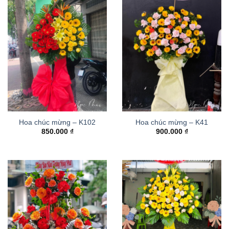
Hoa chúc mừng – K102
Hoa chúc mừng – K41
850.000
₫
900.000
₫