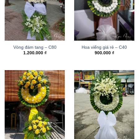
Vòng đám tang – C80
Hoa viếng giá rẻ – C40
1.200.000
₫
900.000
₫