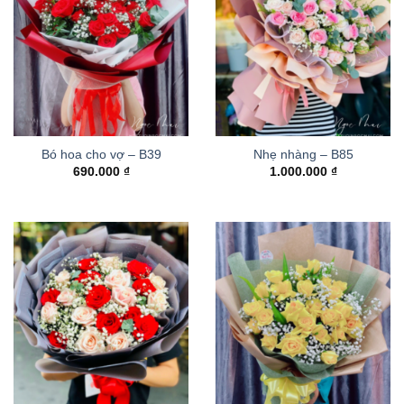
Bó hoa cho vợ – B39
Nhẹ nhàng – B85
690.000
₫
1.000.000
₫