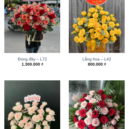
Đong đầy – L72
Lẵng hoa – L42
1.300.000
₫
800.000
₫