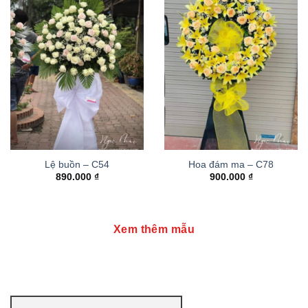
Lệ buồn – C54
Hoa đám ma – C78
890.000
₫
900.000
₫
Xem thêm mẫu