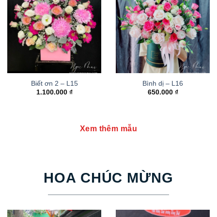
Biết ơn 2 – L15
Bình dị – L16
1.100.000
₫
650.000
₫
Xem thêm mẫu
HOA CHÚC MỪNG