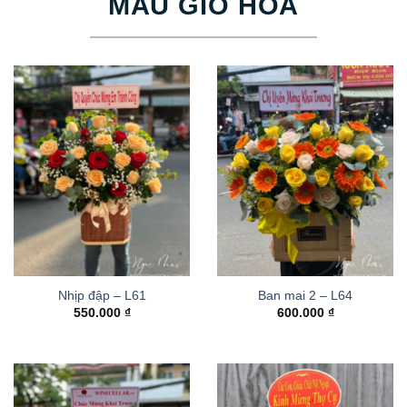
MẪU GIỎ HOA
Nhịp đập – L61
Ban mai 2 – L64
550.000
₫
600.000
₫