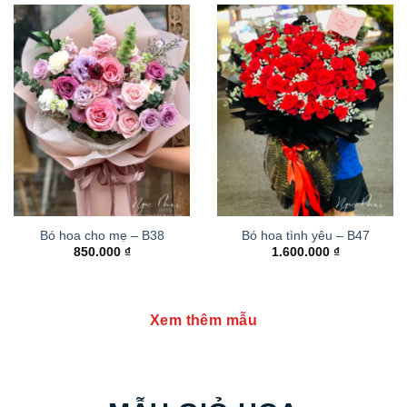
Bó hoa cho mẹ – B38
Bó hoa tình yêu – B47
850.000
₫
1.600.000
₫
Xem thêm mẫu