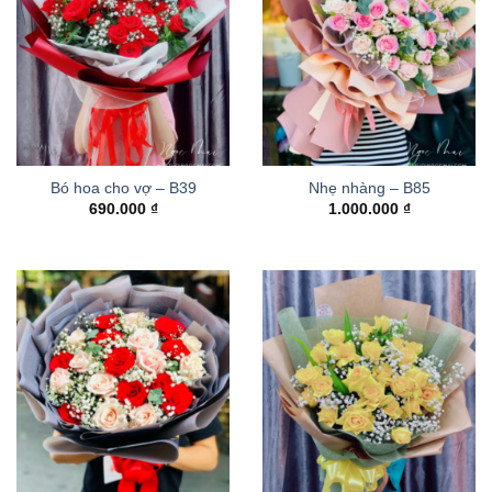
Bó hoa cho vợ – B39
Nhẹ nhàng – B85
690.000
₫
1.000.000
₫