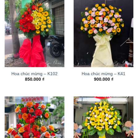
Hoa chúc mừng – K102
Hoa chúc mừng – K41
850.000
₫
900.000
₫