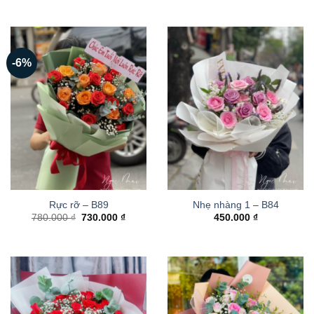
-6%
Rực rỡ – B89
Nhẹ nhàng 1 – B84
Giá
Giá
780.000
₫
730.000
₫
450.000
₫
gốc
hiện
là:
tại
780.000 ₫.
là:
730.000 ₫.