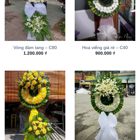
Vòng đám tang – C80
Hoa viếng giá rẻ – C40
1.200.000
₫
900.000
₫