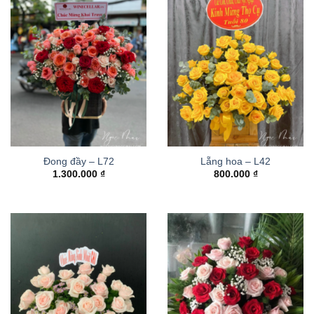
Đong đầy – L72
Lẵng hoa – L42
1.300.000
₫
800.000
₫