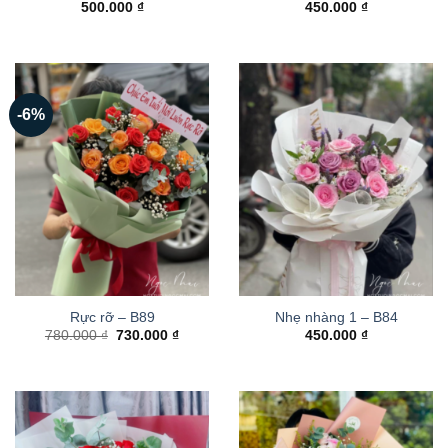
500.000
₫
450.000
₫
-6%
Rực rỡ – B89
Nhẹ nhàng 1 – B84
Giá
Giá
780.000
₫
730.000
₫
450.000
₫
gốc
hiện
là:
tại
780.000 ₫.
là:
730.000 ₫.