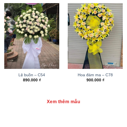
Lệ buồn – C54
Hoa đám ma – C78
890.000
₫
900.000
₫
Xem thêm mẫu