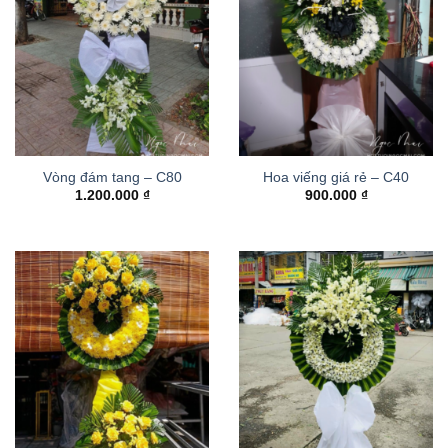
Vòng đám tang – C80
Hoa viếng giá rẻ – C40
1.200.000
₫
900.000
₫