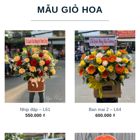
MẪU GIỎ HOA
Nhịp đập – L61
Ban mai 2 – L64
550.000
₫
600.000
₫