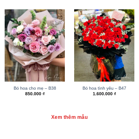
Bó hoa cho mẹ – B38
Bó hoa tình yêu – B47
850.000
₫
1.600.000
₫
Xem thêm mẫu