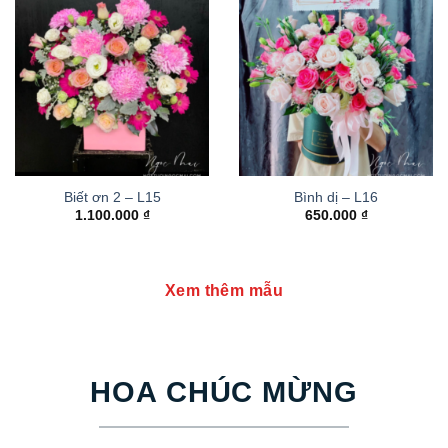
Biết ơn 2 – L15
Bình dị – L16
1.100.000
₫
650.000
₫
Xem thêm mẫu
HOA CHÚC MỪNG