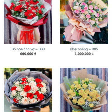
Bó hoa cho vợ – B39
Nhẹ nhàng – B85
690.000
₫
1.000.000
₫