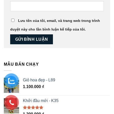
Lưu tên của tôi, email, và trang web trong trình
duyệt này cho lần bình luận kế tiếp của tôi.
MẪU BÁN CHẠY
Giỏ hoa đẹp - L89
1.100.000
₫
Khởi đầu mới - K35
Được xếp