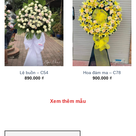
Lệ buồn – C54
Hoa đám ma – C78
890.000
₫
900.000
₫
Xem thêm mẫu