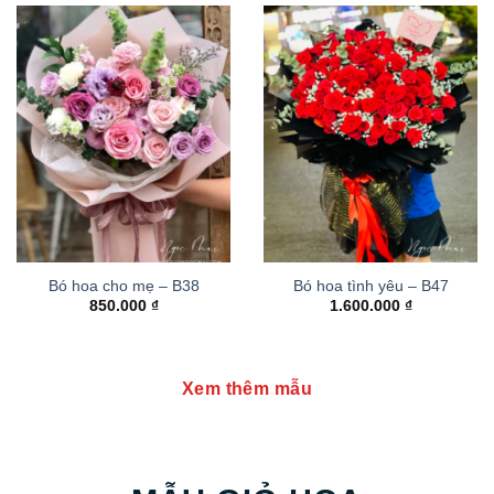
Bó hoa cho mẹ – B38
Bó hoa tình yêu – B47
850.000
₫
1.600.000
₫
Xem thêm mẫu