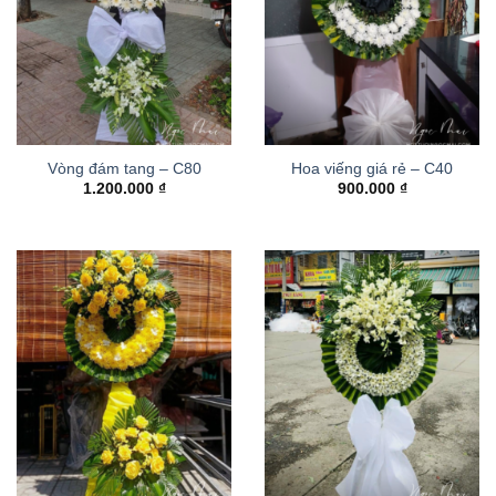
Vòng đám tang – C80
Hoa viếng giá rẻ – C40
1.200.000
₫
900.000
₫