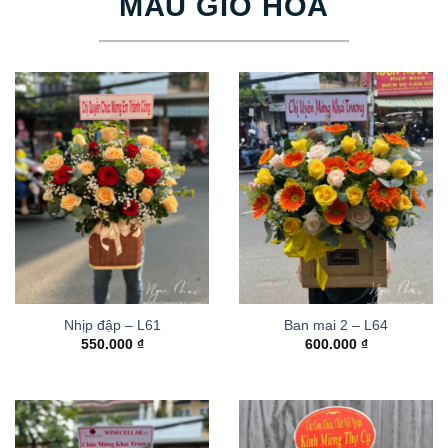
MẪU GIỎ HOA
Nhịp đập – L61
Ban mai 2 – L64
550.000
₫
600.000
₫