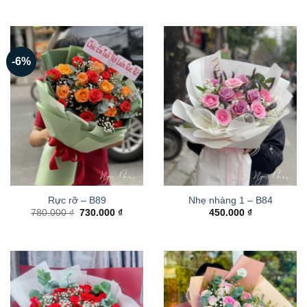
-6%
Rực rỡ – B89
Nhẹ nhàng 1 – B84
Giá
Giá
780.000
₫
730.000
₫
450.000
₫
gốc
hiện
là:
tại
780.000 ₫.
là:
730.000 ₫.