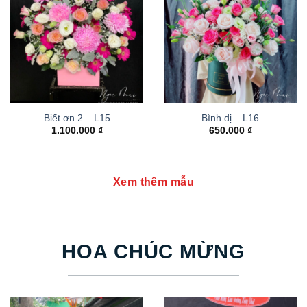
Biết ơn 2 – L15
Bình dị – L16
1.100.000
₫
650.000
₫
Xem thêm mẫu
HOA CHÚC MỪNG