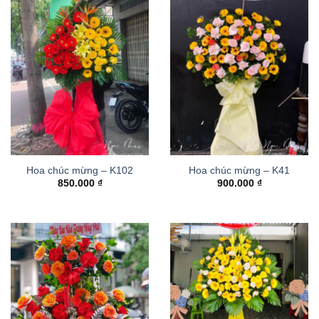
Hoa chúc mừng – K102
Hoa chúc mừng – K41
850.000
₫
900.000
₫