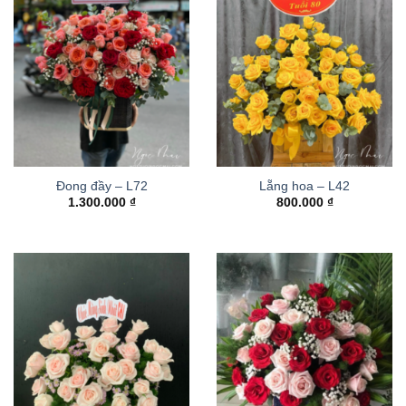
Đong đầy – L72
Lẵng hoa – L42
1.300.000
₫
800.000
₫