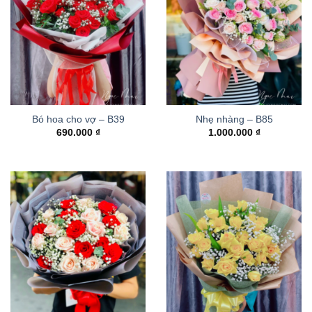
Bó hoa cho vợ – B39
Nhẹ nhàng – B85
690.000
₫
1.000.000
₫