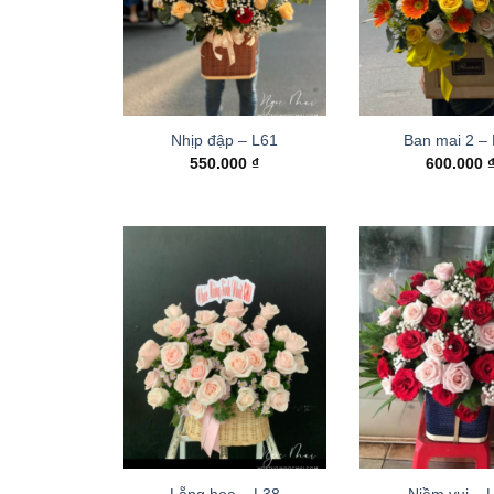
Nhịp đập – L61
Ban mai 2 –
550.000
₫
600.000
Lẵng hoa – L38
Niềm vui – 