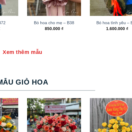
B72
Bó hoa cho mẹ – B38
Bó hoa tình yêu –
₫
850.000
₫
1.600.000
₫
Xem thêm mẫu
MẪU GIỎ HOA