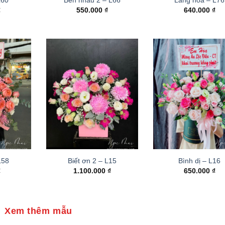
₫
550.000
₫
640.000
₫
 L58
Biết ơn 2 – L15
Bình dị – L16
₫
1.100.000
₫
650.000
₫
Xem thêm mẫu