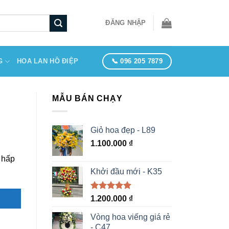
ĐĂNG NHẬP
📞 096 205 7879
G
HOA LAN HỒ ĐIỆP
MẪU BÁN CHẠY
Giỏ hoa đẹp - L89
1.100.000
₫
 hấp
Khởi đầu mới - K35
Được xếp
1.200.000
₫
hạng
5.00
5 sao
Vòng hoa viếng giá rẻ
- C47