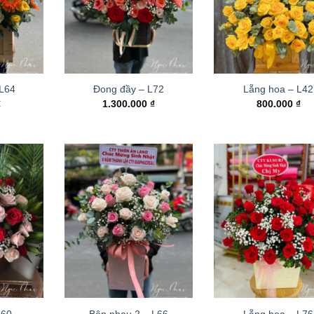
 L64
Đong đầy – L72
Lẵng hoa – L42
₫
1.300.000
₫
800.000
₫
L60
Bên nhau 2 – L66
Lẵng hoa – L76