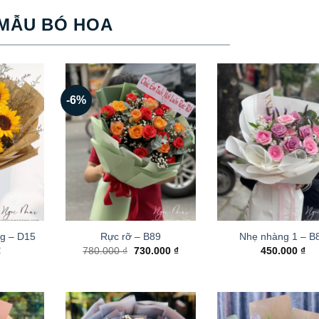
MẪU BÓ HOA
-6%
g – D15
Rực rỡ – B89
Nhẹ nhàng 1 – B
Giá
Giá
₫
780.000
₫
730.000
₫
450.000
₫
gốc
hiện
là:
tại
780.000 ₫.
là:
730.000 ₫.