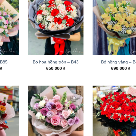
 B85
Bó hoa hồng tròn – B43
Bó hồng vàng – 
0
₫
650.000
₫
690.000
₫