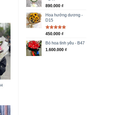
890.000
₫
Hoa hướng dương -
D15
Được xếp
450.000
₫
hạng
5.00
5 sao
Bó hoa tình yêu - B47
1.600.000
₫
84