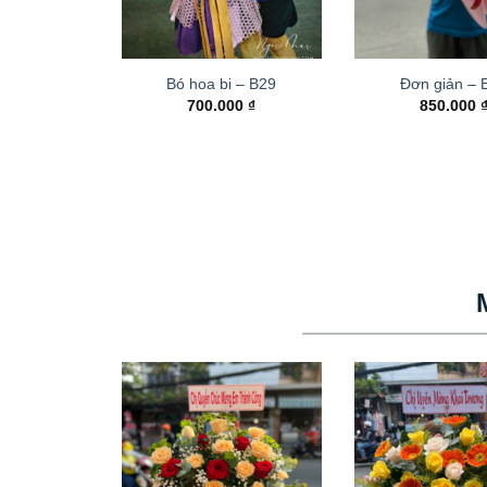
Bó hoa bi – B29
Đơn giản – 
700.000
₫
850.000