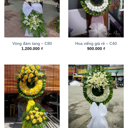
Vòng đám tang – C80
Hoa viếng giá rẻ – C40
1.200.000
₫
900.000
₫