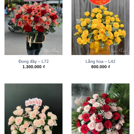
Đong đầy – L72
Lẵng hoa – L42
1.300.000
₫
800.000
₫