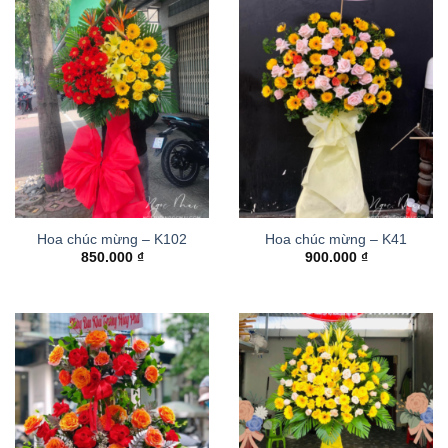
Hoa chúc mừng – K102
Hoa chúc mừng – K41
850.000
₫
900.000
₫