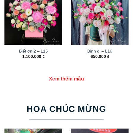
Biết ơn 2 – L15
Bình dị – L16
1.100.000
₫
650.000
₫
Xem thêm mẫu
HOA CHÚC MỪNG