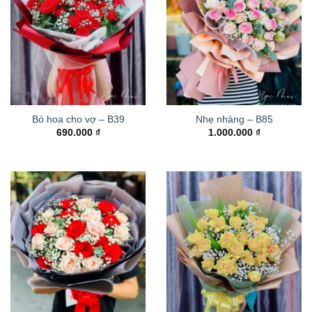
Bó hoa cho vợ – B39
Nhẹ nhàng – B85
690.000
₫
1.000.000
₫