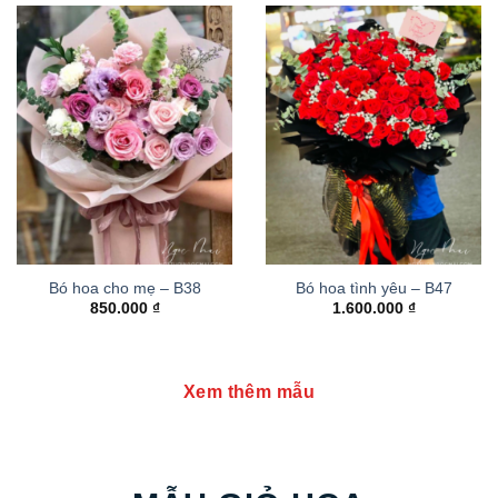
Bó hoa cho mẹ – B38
Bó hoa tình yêu – B47
850.000
₫
1.600.000
₫
Xem thêm mẫu