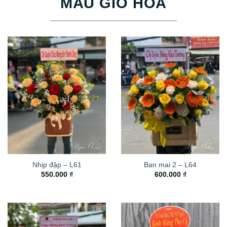
MẪU GIỎ HOA
Nhịp đập – L61
Ban mai 2 – L64
550.000
₫
600.000
₫