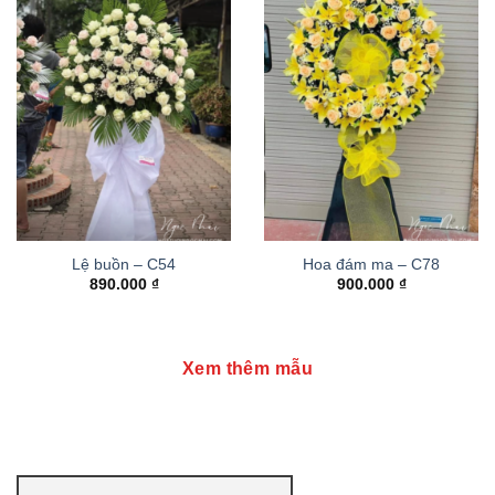
Lệ buồn – C54
Hoa đám ma – C78
890.000
₫
900.000
₫
Xem thêm mẫu