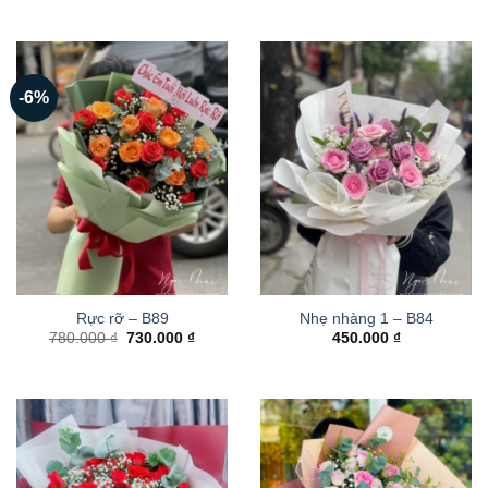
-6%
Rực rỡ – B89
Nhẹ nhàng 1 – B84
Giá
Giá
780.000
₫
730.000
₫
450.000
₫
gốc
hiện
là:
tại
780.000 ₫.
là:
730.000 ₫.