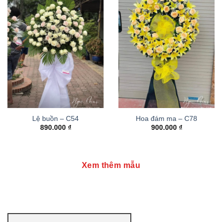
Lệ buồn – C54
Hoa đám ma – C78
890.000
₫
900.000
₫
Xem thêm mẫu