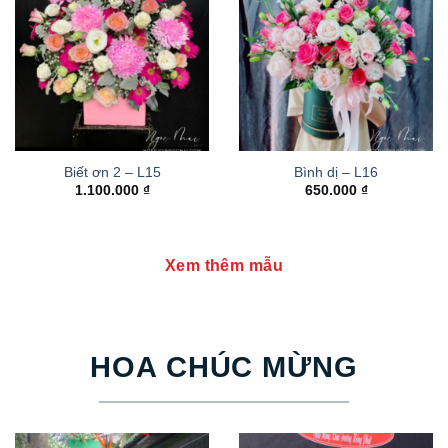
Biết ơn 2 – L15
Bình dị – L16
1.100.000
₫
650.000
₫
Xem thêm mẫu
HOA CHÚC MỪNG