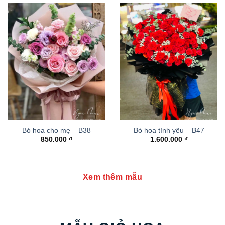
Bó hoa cho mẹ – B38
Bó hoa tình yêu – B47
850.000
₫
1.600.000
₫
Xem thêm mẫu