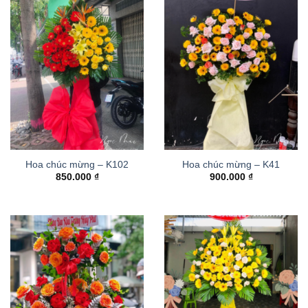
Hoa chúc mừng – K102
Hoa chúc mừng – K41
850.000
₫
900.000
₫