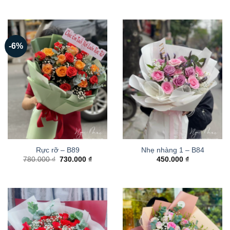
-6%
Rực rỡ – B89
Nhẹ nhàng 1 – B84
Giá
Giá
780.000
₫
730.000
₫
450.000
₫
gốc
hiện
là:
tại
780.000 ₫.
là:
730.000 ₫.