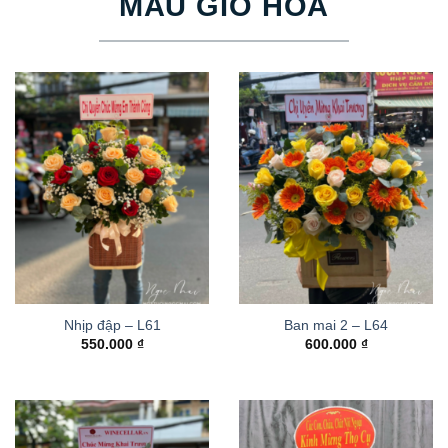
MẪU GIỎ HOA
Nhịp đập – L61
Ban mai 2 – L64
550.000
₫
600.000
₫