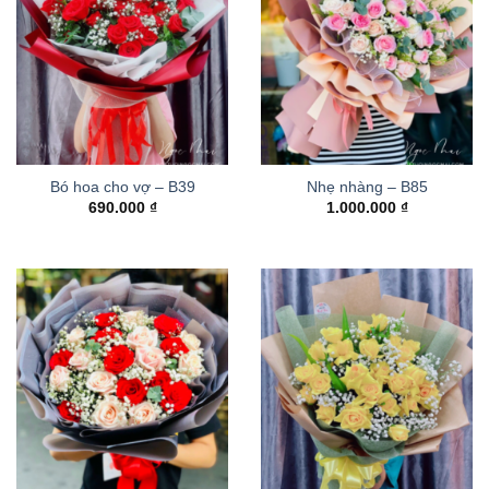
Bó hoa cho vợ – B39
Nhẹ nhàng – B85
690.000
₫
1.000.000
₫