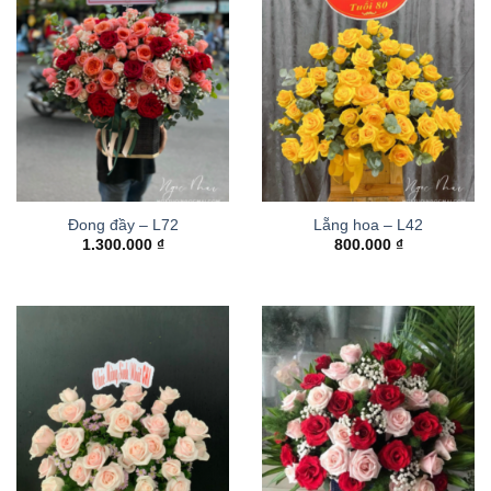
Đong đầy – L72
Lẵng hoa – L42
1.300.000
₫
800.000
₫