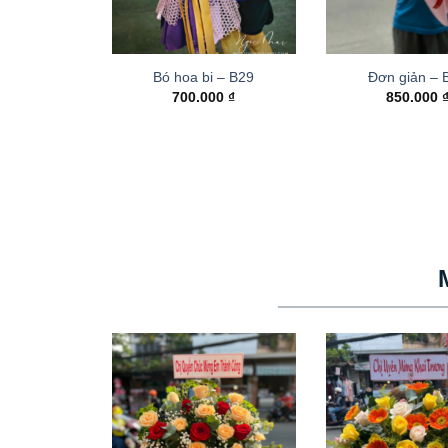
Bó hoa bi – B29
Đơn giản – 
700.000
₫
850.000