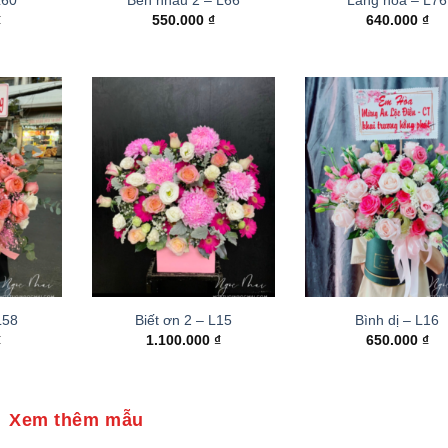
₫
550.000
₫
640.000
₫
 L58
Biết ơn 2 – L15
Bình dị – L16
₫
1.100.000
₫
650.000
₫
Xem thêm mẫu