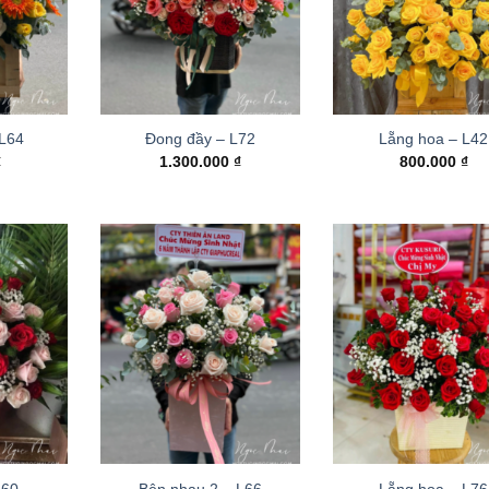
 L64
Đong đầy – L72
Lẵng hoa – L42
₫
1.300.000
₫
800.000
₫
L60
Bên nhau 2 – L66
Lẵng hoa – L76