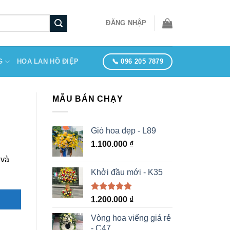
ĐĂNG NHẬP
📞 096 205 7879
G
HOA LAN HỒ ĐIỆP
MẪU BÁN CHẠY
Giỏ hoa đẹp - L89
1.100.000
₫
 và
Khởi đầu mới - K35
Được xếp
1.200.000
₫
hạng
5.00
5 sao
Vòng hoa viếng giá rẻ
- C47