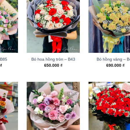
 B85
Bó hoa hồng tròn – B43
Bó hồng vàng – 
0
₫
650.000
₫
690.000
₫