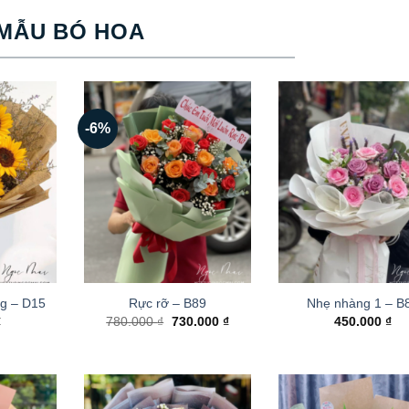
MẪU BÓ HOA
-6%
g – D15
Rực rỡ – B89
Nhẹ nhàng 1 – B
Giá
Giá
₫
780.000
₫
730.000
₫
450.000
₫
gốc
hiện
là:
tại
780.000 ₫.
là:
730.000 ₫.