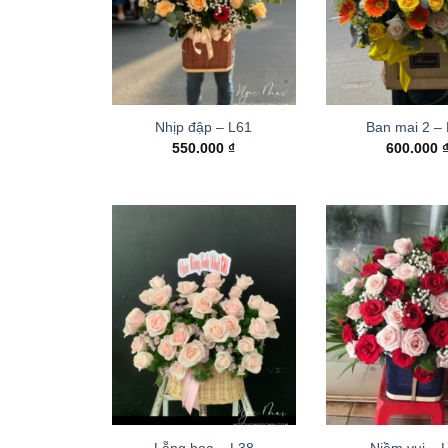
Nhịp đập – L61
Ban mai 2 –
550.000
₫
600.000
Lẵng hoa – L38
Niềm vui – 