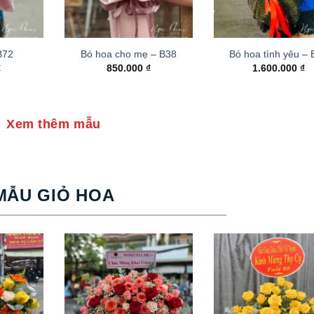
B72
Bó hoa cho mẹ – B38
Bó hoa tình yêu –
₫
850.000
₫
1.600.000
₫
Xem thêm mẫu
MẪU GIỎ HOA