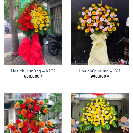
Hoa chúc mừng – K102
Hoa chúc mừng – K41
850.000
₫
900.000
₫