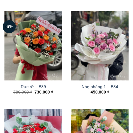
-6%
Rực rỡ – B89
Nhẹ nhàng 1 – B84
Giá
Giá
780.000
₫
730.000
₫
450.000
₫
gốc
hiện
là:
tại
780.000 ₫.
là:
730.000 ₫.