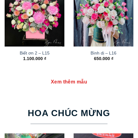
Biết ơn 2 – L15
Bình dị – L16
1.100.000
₫
650.000
₫
Xem thêm mẫu
HOA CHÚC MỪNG