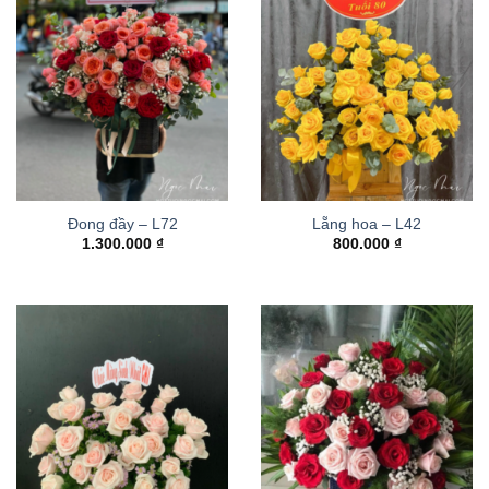
Đong đầy – L72
Lẵng hoa – L42
1.300.000
₫
800.000
₫