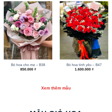
Bó hoa cho mẹ – B38
Bó hoa tình yêu – B47
850.000
₫
1.600.000
₫
Xem thêm mẫu