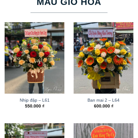
MẪU GIỎ HOA
Nhịp đập – L61
Ban mai 2 – L64
550.000
₫
600.000
₫