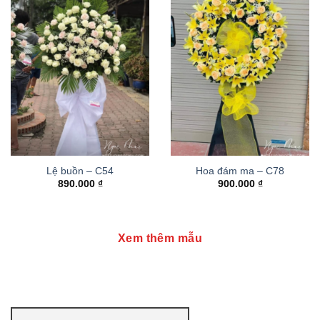
Lệ buồn – C54
Hoa đám ma – C78
890.000
₫
900.000
₫
Xem thêm mẫu