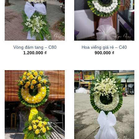
Vòng đám tang – C80
Hoa viếng giá rẻ – C40
1.200.000
₫
900.000
₫