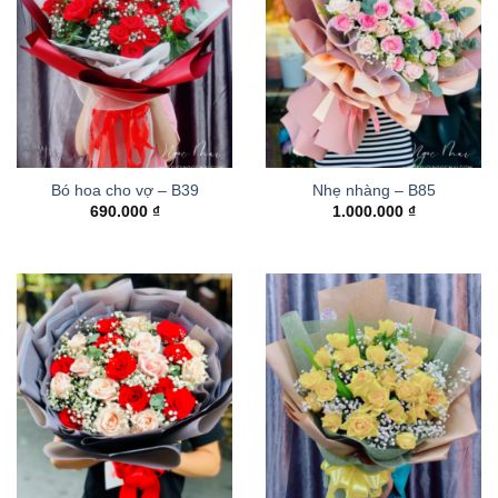
Bó hoa cho vợ – B39
Nhẹ nhàng – B85
690.000
₫
1.000.000
₫