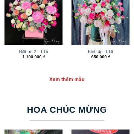
Biết ơn 2 – L15
Bình dị – L16
1.100.000
₫
650.000
₫
Xem thêm mẫu
HOA CHÚC MỪNG