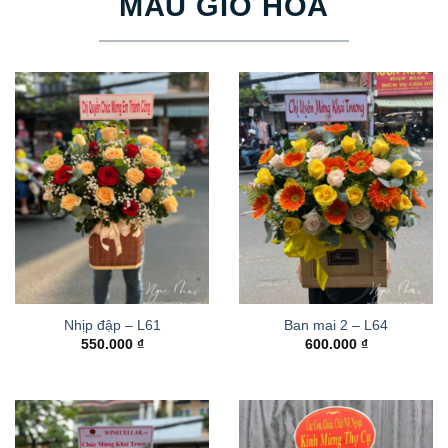
MẪU GIỎ HOA
Nhịp đập – L61
Ban mai 2 – L64
550.000
₫
600.000
₫