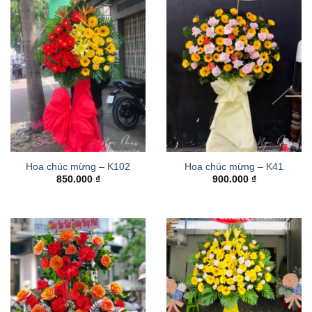
Hoa chúc mừng – K102
Hoa chúc mừng – K41
850.000
₫
900.000
₫