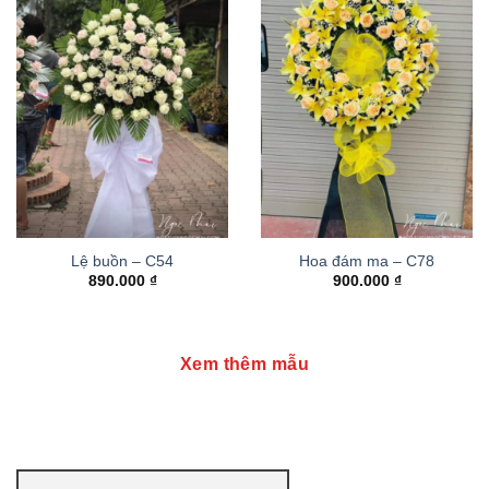
Lệ buồn – C54
Hoa đám ma – C78
890.000
₫
900.000
₫
Xem thêm mẫu