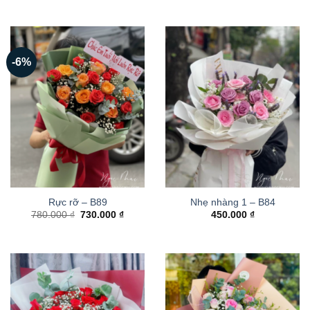
-6%
Rực rỡ – B89
Nhẹ nhàng 1 – B84
Giá
Giá
780.000
₫
730.000
₫
450.000
₫
gốc
hiện
là:
tại
780.000 ₫.
là:
730.000 ₫.