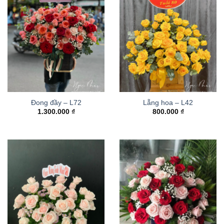
Đong đầy – L72
Lẵng hoa – L42
1.300.000
₫
800.000
₫