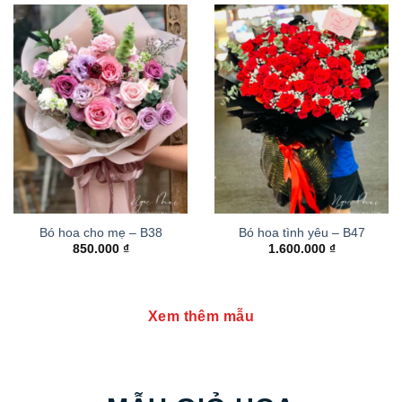
Bó hoa cho mẹ – B38
Bó hoa tình yêu – B47
850.000
₫
1.600.000
₫
Xem thêm mẫu