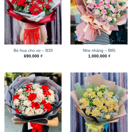
Bó hoa cho vợ – B39
Nhẹ nhàng – B85
690.000
₫
1.000.000
₫