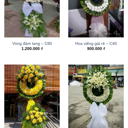
Vòng đám tang – C80
Hoa viếng giá rẻ – C40
1.200.000
₫
900.000
₫