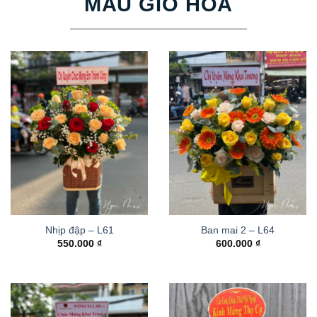
MẪU GIỎ HOA
Nhịp đập – L61
Ban mai 2 – L64
550.000
₫
600.000
₫