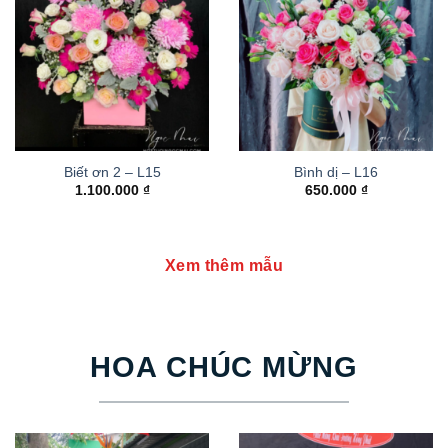
Biết ơn 2 – L15
Bình dị – L16
1.100.000
₫
650.000
₫
Xem thêm mẫu
HOA CHÚC MỪNG