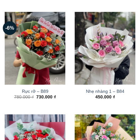
-6%
Rực rỡ – B89
Nhẹ nhàng 1 – B84
Giá
Giá
780.000
₫
730.000
₫
450.000
₫
gốc
hiện
là:
tại
780.000 ₫.
là:
730.000 ₫.