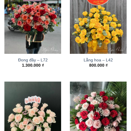
Đong đầy – L72
Lẵng hoa – L42
1.300.000
₫
800.000
₫