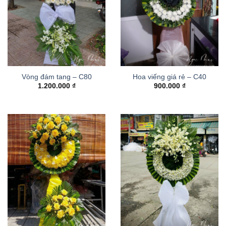
Vòng đám tang – C80
Hoa viếng giá rẻ – C40
1.200.000
₫
900.000
₫