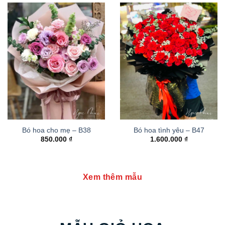
Bó hoa cho mẹ – B38
Bó hoa tình yêu – B47
850.000
₫
1.600.000
₫
Xem thêm mẫu