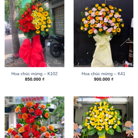
Hoa chúc mừng – K102
Hoa chúc mừng – K41
850.000
₫
900.000
₫