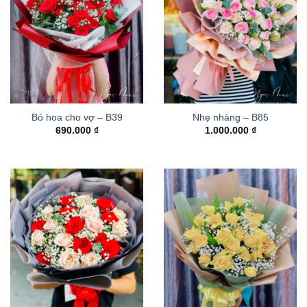
Bó hoa cho vợ – B39
Nhẹ nhàng – B85
690.000
₫
1.000.000
₫