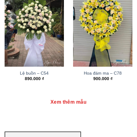
Lệ buồn – C54
Hoa đám ma – C78
890.000
₫
900.000
₫
Xem thêm mẫu