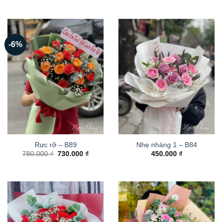
-6%
Rực rỡ – B89
Nhẹ nhàng 1 – B84
Giá
Giá
780.000
₫
730.000
₫
450.000
₫
gốc
hiện
là:
tại
780.000 ₫.
là:
730.000 ₫.