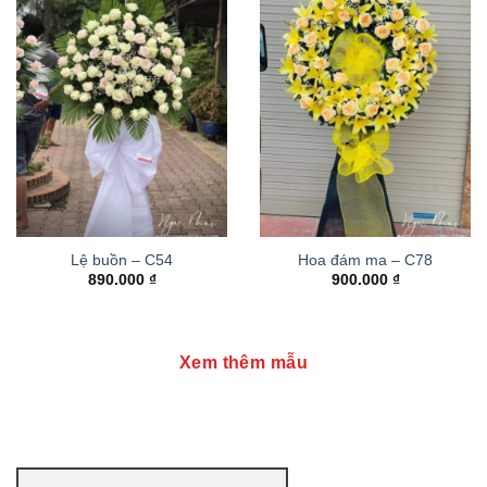
Lệ buồn – C54
Hoa đám ma – C78
890.000
₫
900.000
₫
Xem thêm mẫu