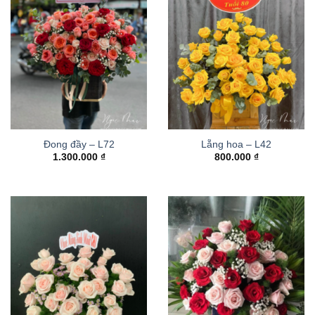
Đong đầy – L72
Lẵng hoa – L42
1.300.000
₫
800.000
₫