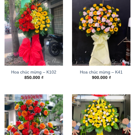
Hoa chúc mừng – K102
Hoa chúc mừng – K41
850.000
₫
900.000
₫