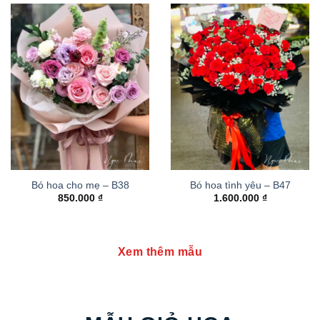
Bó hoa cho mẹ – B38
Bó hoa tình yêu – B47
850.000
₫
1.600.000
₫
Xem thêm mẫu