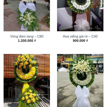
Vòng đám tang – C80
Hoa viếng giá rẻ – C40
1.200.000
₫
900.000
₫