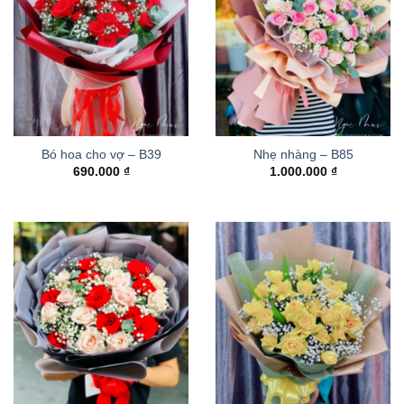
Bó hoa cho vợ – B39
Nhẹ nhàng – B85
690.000
₫
1.000.000
₫