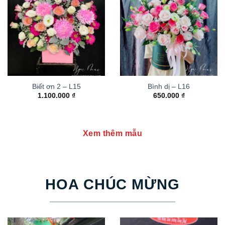
Biết ơn 2 – L15
Bình dị – L16
1.100.000
₫
650.000
₫
Xem thêm mẫu
HOA CHÚC MỪNG