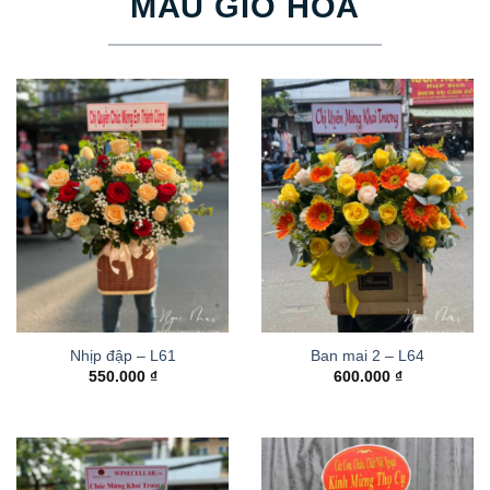
MẪU GIỎ HOA
Nhịp đập – L61
Ban mai 2 – L64
550.000
₫
600.000
₫