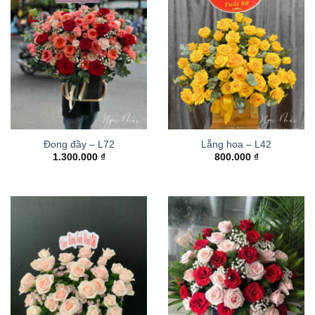
Đong đầy – L72
Lẵng hoa – L42
1.300.000
₫
800.000
₫