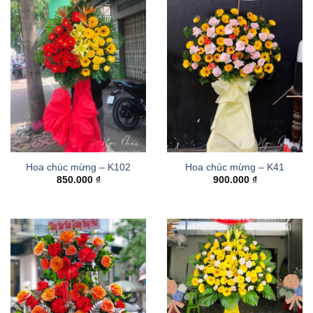
Hoa chúc mừng – K102
Hoa chúc mừng – K41
850.000
₫
900.000
₫