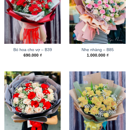
Bó hoa cho vợ – B39
Nhẹ nhàng – B85
690.000
₫
1.000.000
₫