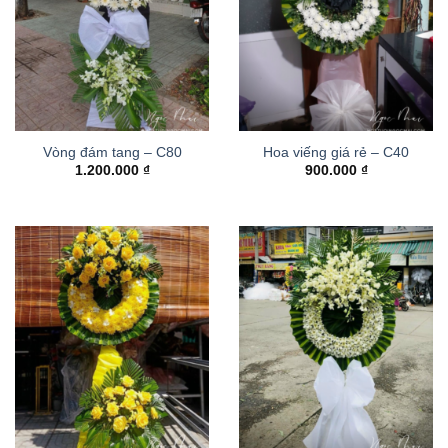
Vòng đám tang – C80
Hoa viếng giá rẻ – C40
1.200.000
₫
900.000
₫