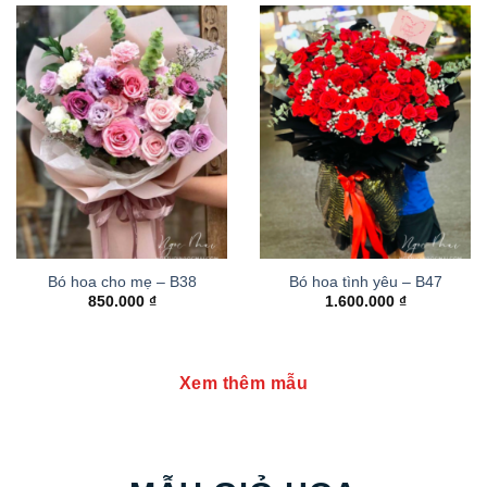
Bó hoa cho mẹ – B38
Bó hoa tình yêu – B47
850.000
₫
1.600.000
₫
Xem thêm mẫu