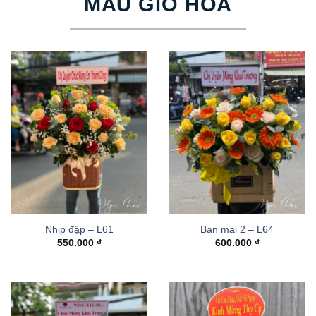
MẪU GIỎ HOA
Nhịp đập – L61
Ban mai 2 – L64
550.000
₫
600.000
₫