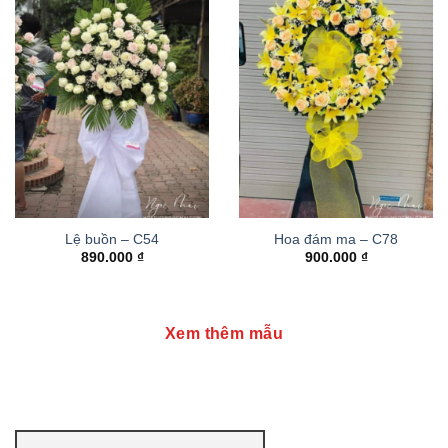
Lệ buồn – C54
Hoa đám ma – C78
890.000
₫
900.000
₫
Xem thêm mẫu