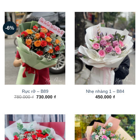
-6%
Rực rỡ – B89
Nhẹ nhàng 1 – B84
Giá
Giá
780.000
₫
730.000
₫
450.000
₫
gốc
hiện
là:
tại
780.000 ₫.
là:
730.000 ₫.