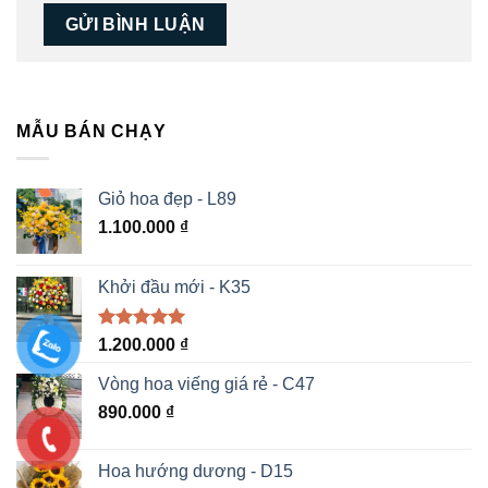
MẪU BÁN CHẠY
Giỏ hoa đẹp - L89
1.100.000
₫
Khởi đầu mới - K35
Được xếp
1.200.000
₫
hạng
5.00
5 sao
Vòng hoa viếng giá rẻ - C47
890.000
₫
Hoa hướng dương - D15