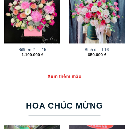
Biết ơn 2 – L15
Bình dị – L16
1.100.000
₫
650.000
₫
Xem thêm mẫu
HOA CHÚC MỪNG