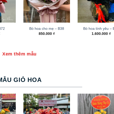
B72
Bó hoa cho mẹ – B38
Bó hoa tình yêu –
₫
850.000
₫
1.600.000
₫
Xem thêm mẫu
MẪU GIỎ HOA