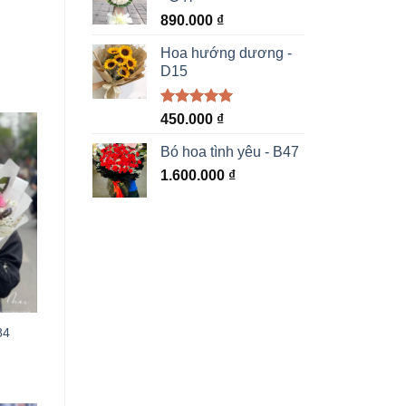
890.000
₫
Hoa hướng dương -
D15
Được xếp
450.000
₫
hạng
5.00
5 sao
Bó hoa tình yêu - B47
1.600.000
₫
84