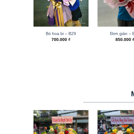
Bó hoa bi – B29
Đơn giản – 
700.000
₫
850.000