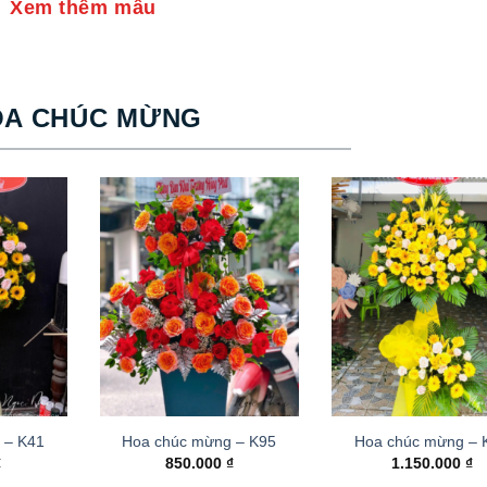
Xem thêm mẫu
OA CHÚC MỪNG
 – K41
Hoa chúc mừng – K95
Hoa chúc mừng –
₫
850.000
₫
1.150.000
₫