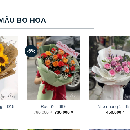
MẪU BÓ HOA
-6%
g – D15
Rực rỡ – B89
Nhẹ nhàng 1 – B
Giá
Giá
₫
780.000
₫
730.000
₫
450.000
₫
gốc
hiện
là:
tại
780.000 ₫.
là:
730.000 ₫.