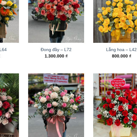
 L64
Đong đầy – L72
Lẵng hoa – L42
₫
1.300.000
₫
800.000
₫