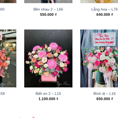
L60
Bên nhau 2 – L66
Lẵng hoa – L76
₫
550.000
₫
640.000
₫
 L58
Biết ơn 2 – L15
Bình dị – L16
₫
1.100.000
₫
650.000
₫