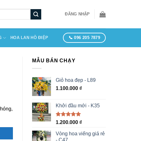
ĐĂNG NHẬP
📞 096 205 7879
G
HOA LAN HỒ ĐIỆP
MẪU BÁN CHẠY
Giỏ hoa đẹp - L89
1.100.000
₫
Khởi đầu mới - K35
chóng,
Được xếp
1.200.000
₫
hạng
5.00
5 sao
Vòng hoa viếng giá rẻ
- C47