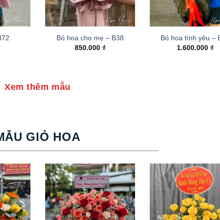
B72
Bó hoa cho mẹ – B38
Bó hoa tình yêu –
₫
850.000
₫
1.600.000
₫
Xem thêm mẫu
MẪU GIỎ HOA