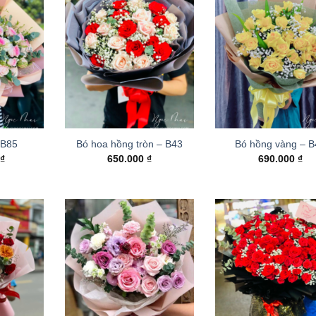
 B85
Bó hoa hồng tròn – B43
Bó hồng vàng – 
0
₫
650.000
₫
690.000
₫