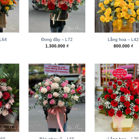
 L64
Đong đầy – L72
Lẵng hoa – L42
₫
1.300.000
₫
800.000
₫
L60
Bên nhau 2 – L66
Lẵng hoa – L76