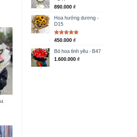
890.000
₫
Hoa hướng dương -
D15
Được xếp
450.000
₫
hạng
5.00
5 sao
Bó hoa tình yêu - B47
1.600.000
₫
84