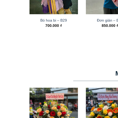
Bó hoa bi – B29
Đơn giản – 
700.000
₫
850.000