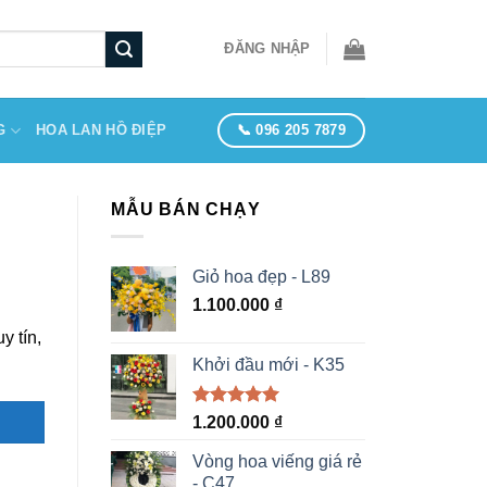
ĐĂNG NHẬP
📞 096 205 7879
G
HOA LAN HỒ ĐIỆP
MẪU BÁN CHẠY
Giỏ hoa đẹp - L89
1.100.000
₫
y tín,
Khởi đầu mới - K35
Được xếp
1.200.000
₫
hạng
5.00
5 sao
Vòng hoa viếng giá rẻ
- C47