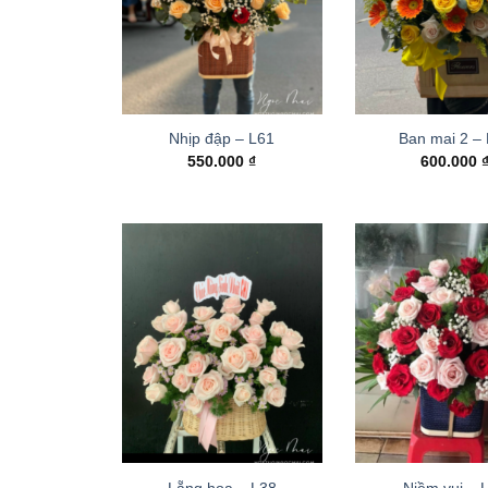
Nhịp đập – L61
Ban mai 2 –
550.000
₫
600.000
Lẵng hoa – L38
Niềm vui – 