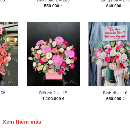
₫
550.000
₫
640.000
₫
 L58
Biết ơn 2 – L15
Bình dị – L16
₫
1.100.000
₫
650.000
₫
Xem thêm mẫu