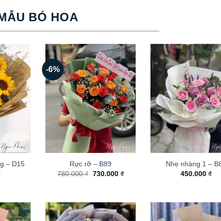
MẪU BÓ HOA
-6%
g – D15
Rực rỡ – B89
Nhẹ nhàng 1 – B
Giá
Giá
₫
780.000
₫
730.000
₫
450.000
₫
gốc
hiện
là:
tại
780.000 ₫.
là:
730.000 ₫.