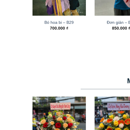
Bó hoa bi – B29
Đơn giản – 
700.000
₫
850.000