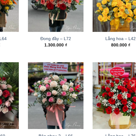
 L64
Đong đầy – L72
Lẵng hoa – L42
₫
1.300.000
₫
800.000
₫
L60
Bên nhau 2 – L66
Lẵng hoa – L76