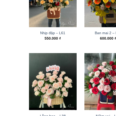
Nhịp đập – L61
Ban mai 2 –
550.000
₫
600.000
Lẵng hoa – L38
Niềm vui – 