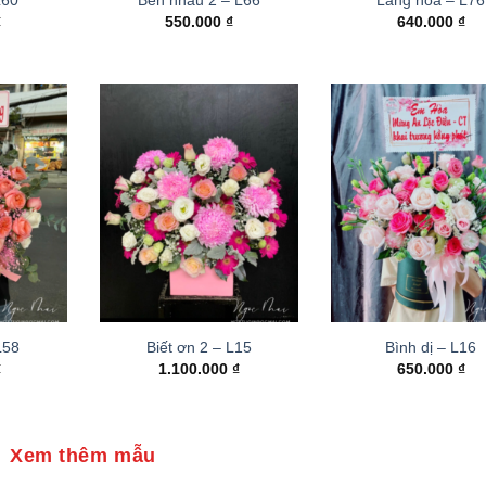
₫
550.000
₫
640.000
₫
 L58
Biết ơn 2 – L15
Bình dị – L16
₫
1.100.000
₫
650.000
₫
Xem thêm mẫu