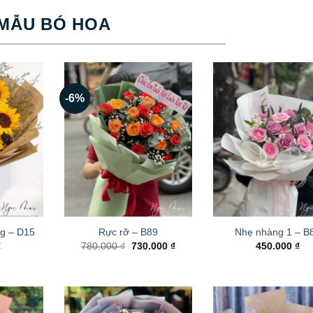
MẪU BÓ HOA
-6%
g – D15
Rực rỡ – B89
Nhẹ nhàng 1 – B
Giá
Giá
₫
780.000
₫
730.000
₫
450.000
₫
gốc
hiện
là:
tại
780.000 ₫.
là:
730.000 ₫.