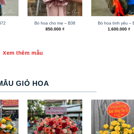
B72
Bó hoa cho mẹ – B38
Bó hoa tình yêu –
₫
850.000
₫
1.600.000
₫
Xem thêm mẫu
MẪU GIỎ HOA