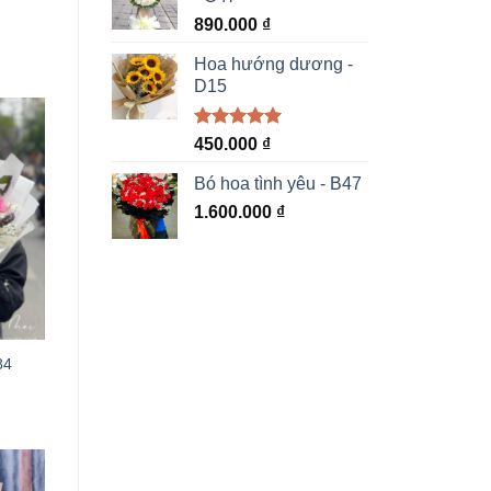
890.000
₫
Hoa hướng dương -
D15
Được xếp
450.000
₫
hạng
5.00
5 sao
Bó hoa tình yêu - B47
1.600.000
₫
84