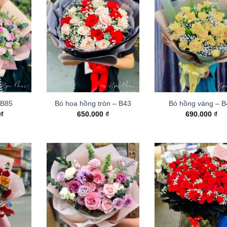
 B85
Bó hoa hồng tròn – B43
Bó hồng vàng – 
0
₫
650.000
₫
690.000
₫