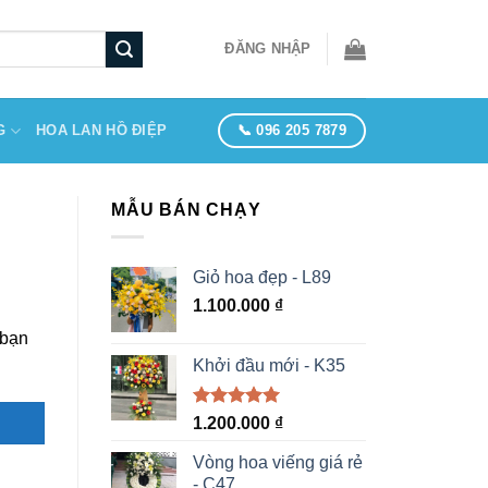
ĐĂNG NHẬP
📞 096 205 7879
G
HOA LAN HỒ ĐIỆP
MẪU BÁN CHẠY
Giỏ hoa đẹp - L89
1.100.000
₫
 bạn
Khởi đầu mới - K35
Được xếp
1.200.000
₫
hạng
5.00
5 sao
Vòng hoa viếng giá rẻ
- C47