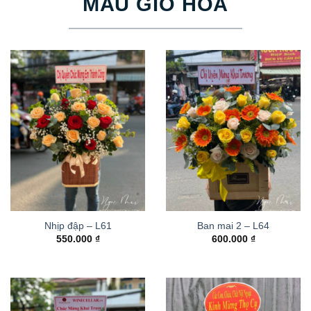
MẪU GIỎ HOA
Nhịp đập – L61
Ban mai 2 – L64
550.000
₫
600.000
₫