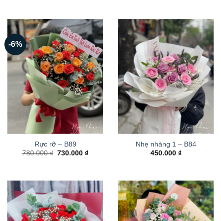
-6%
Rực rỡ – B89
Nhẹ nhàng 1 – B84
Giá
Giá
780.000
₫
730.000
₫
450.000
₫
gốc
hiện
là:
tại
780.000 ₫.
là:
730.000 ₫.