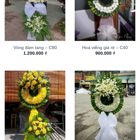
Vòng đám tang – C80
Hoa viếng giá rẻ – C40
1.200.000
₫
900.000
₫