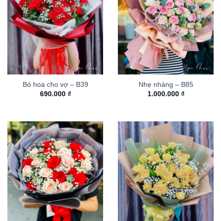
Bó hoa cho vợ – B39
Nhẹ nhàng – B85
690.000
₫
1.000.000
₫