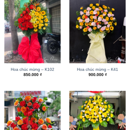
Hoa chúc mừng – K102
Hoa chúc mừng – K41
850.000
₫
900.000
₫