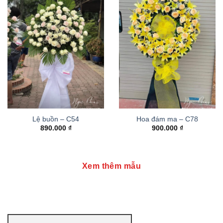
Lệ buồn – C54
Hoa đám ma – C78
890.000
₫
900.000
₫
Xem thêm mẫu