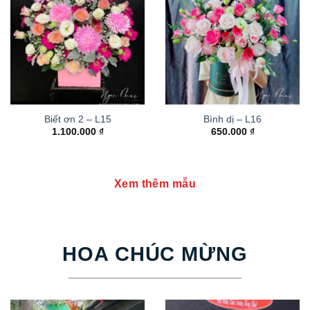
Biết ơn 2 – L15
Bình dị – L16
1.100.000
₫
650.000
₫
Xem thêm mẫu
HOA CHÚC MỪNG