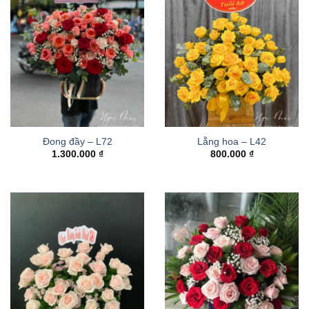
Đong đầy – L72
Lẵng hoa – L42
1.300.000
₫
800.000
₫