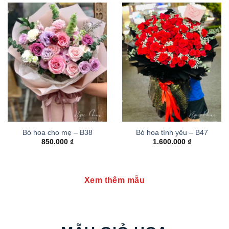
Bó hoa cho mẹ – B38
Bó hoa tình yêu – B47
850.000
₫
1.600.000
₫
Xem thêm mẫu