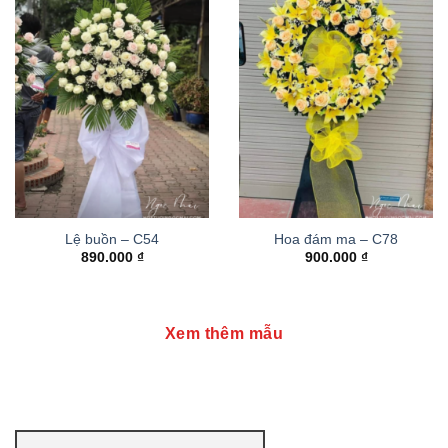
Lệ buồn – C54
Hoa đám ma – C78
890.000
₫
900.000
₫
Xem thêm mẫu