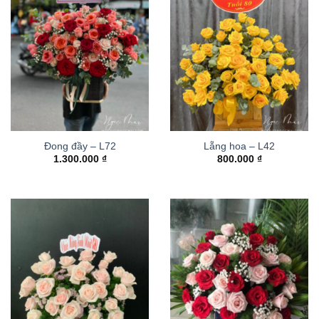
Đong đầy – L72
Lẵng hoa – L42
1.300.000
₫
800.000
₫