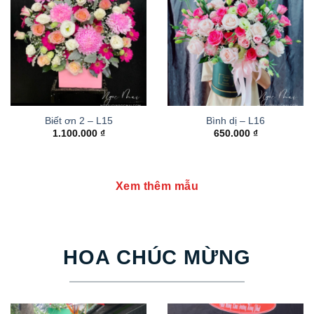
Biết ơn 2 – L15
Bình dị – L16
1.100.000
₫
650.000
₫
Xem thêm mẫu
HOA CHÚC MỪNG