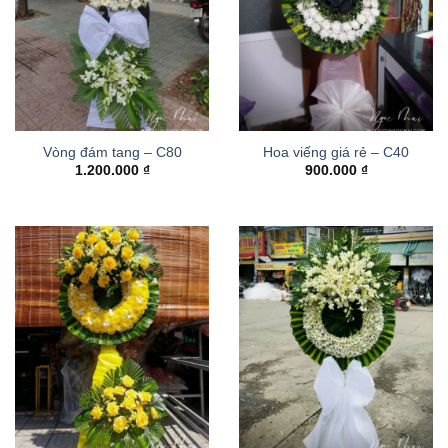
Vòng đám tang – C80
Hoa viếng giá rẻ – C40
1.200.000
₫
900.000
₫