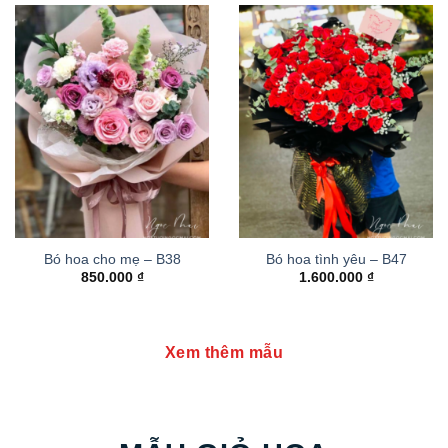
Bó hoa cho mẹ – B38
Bó hoa tình yêu – B47
850.000
₫
1.600.000
₫
Xem thêm mẫu