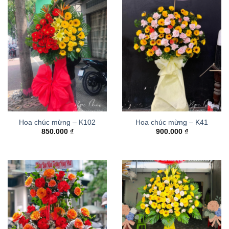
Hoa chúc mừng – K102
Hoa chúc mừng – K41
850.000
₫
900.000
₫