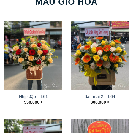
MẪU GIỎ HOA
Nhịp đập – L61
Ban mai 2 – L64
550.000
₫
600.000
₫