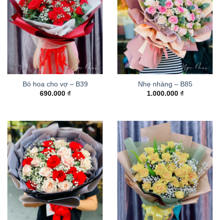
Bó hoa cho vợ – B39
Nhẹ nhàng – B85
690.000
₫
1.000.000
₫