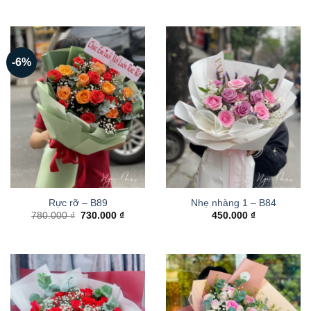
-6%
Rực rỡ – B89
Nhẹ nhàng 1 – B84
Giá
Giá
780.000
₫
730.000
₫
450.000
₫
gốc
hiện
là:
tại
780.000 ₫.
là:
730.000 ₫.