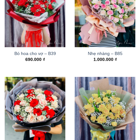
Bó hoa cho vợ – B39
Nhẹ nhàng – B85
690.000
₫
1.000.000
₫