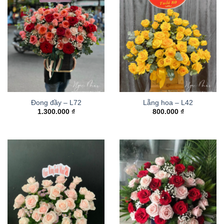
Đong đầy – L72
Lẵng hoa – L42
1.300.000
₫
800.000
₫