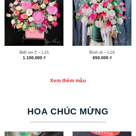
Biết ơn 2 – L15
Bình dị – L16
1.100.000
₫
650.000
₫
Xem thêm mẫu
HOA CHÚC MỪNG