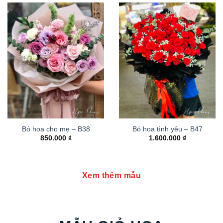
Bó hoa cho mẹ – B38
Bó hoa tình yêu – B47
850.000
₫
1.600.000
₫
Xem thêm mẫu