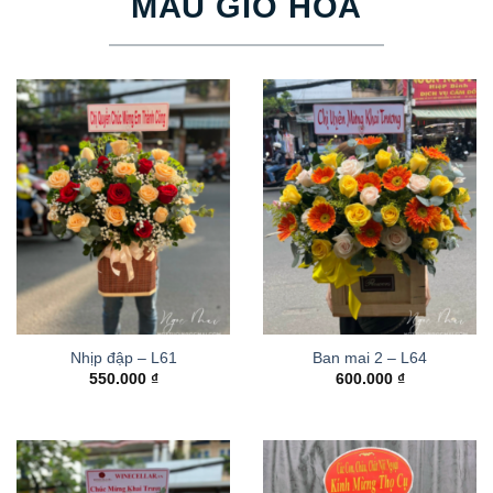
MẪU GIỎ HOA
Nhịp đập – L61
Ban mai 2 – L64
550.000
₫
600.000
₫