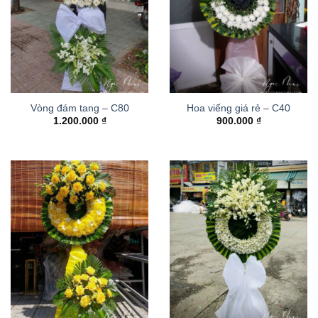
Vòng đám tang – C80
Hoa viếng giá rẻ – C40
1.200.000
₫
900.000
₫