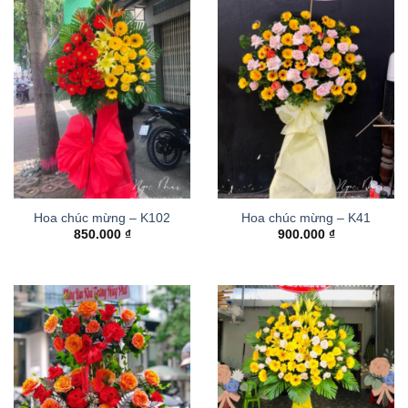
Hoa chúc mừng – K102
Hoa chúc mừng – K41
850.000
₫
900.000
₫