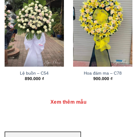
Lệ buồn – C54
Hoa đám ma – C78
890.000
₫
900.000
₫
Xem thêm mẫu