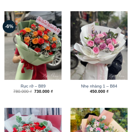
-6%
Rực rỡ – B89
Nhẹ nhàng 1 – B84
Giá
Giá
780.000
₫
730.000
₫
450.000
₫
gốc
hiện
là:
tại
780.000 ₫.
là:
730.000 ₫.