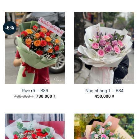
-6%
Rực rỡ – B89
Nhẹ nhàng 1 – B84
Giá
Giá
780.000
₫
730.000
₫
450.000
₫
gốc
hiện
là:
tại
780.000 ₫.
là:
730.000 ₫.