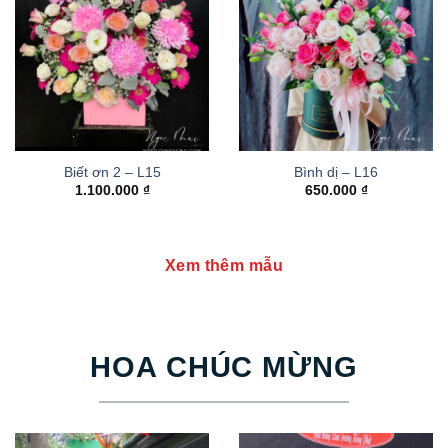
Biết ơn 2 – L15
Bình dị – L16
1.100.000
₫
650.000
₫
Xem thêm mẫu
HOA CHÚC MỪNG