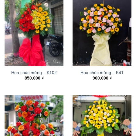
Hoa chúc mừng – K102
Hoa chúc mừng – K41
850.000
₫
900.000
₫