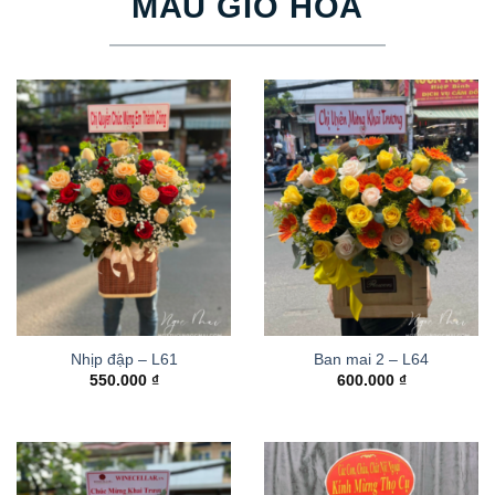
MẪU GIỎ HOA
Nhịp đập – L61
Ban mai 2 – L64
550.000
₫
600.000
₫