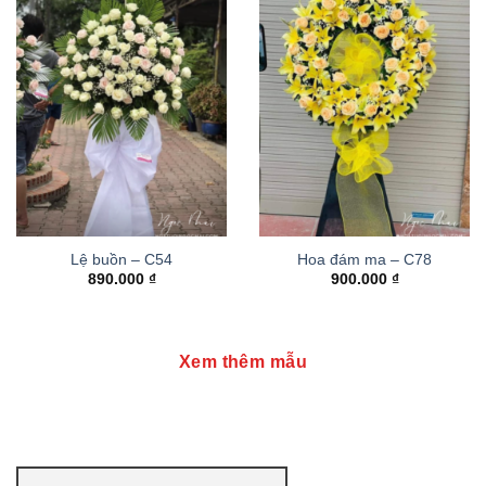
Lệ buồn – C54
Hoa đám ma – C78
890.000
₫
900.000
₫
Xem thêm mẫu