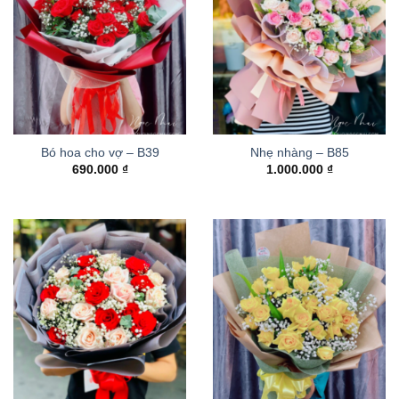
Bó hoa cho vợ – B39
Nhẹ nhàng – B85
690.000
₫
1.000.000
₫