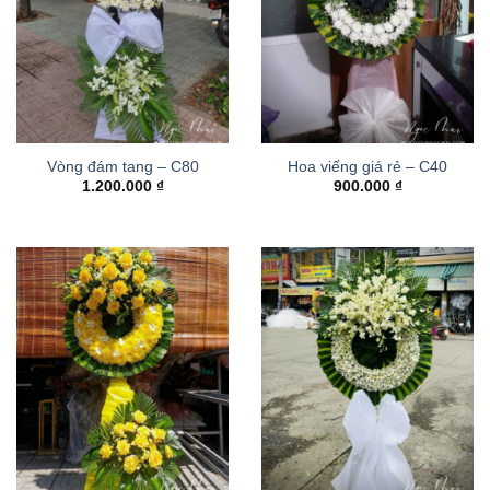
Vòng đám tang – C80
Hoa viếng giá rẻ – C40
1.200.000
₫
900.000
₫