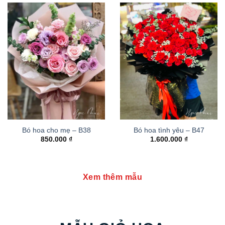
Bó hoa cho mẹ – B38
Bó hoa tình yêu – B47
850.000
₫
1.600.000
₫
Xem thêm mẫu