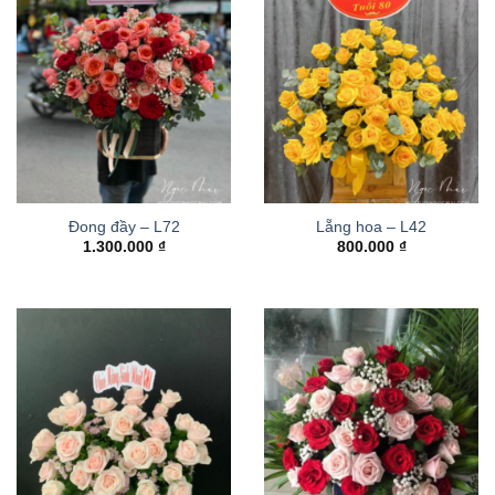
Đong đầy – L72
Lẵng hoa – L42
1.300.000
₫
800.000
₫