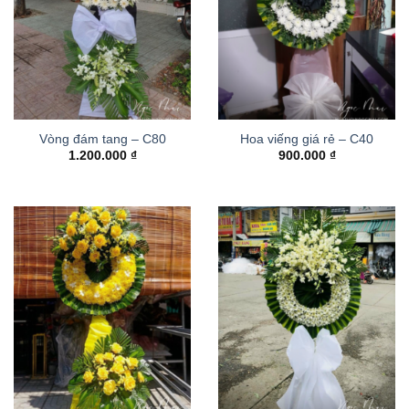
Vòng đám tang – C80
Hoa viếng giá rẻ – C40
1.200.000
₫
900.000
₫