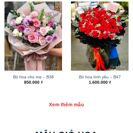
Bó hoa cho mẹ – B38
Bó hoa tình yêu – B47
850.000
₫
1.600.000
₫
Xem thêm mẫu