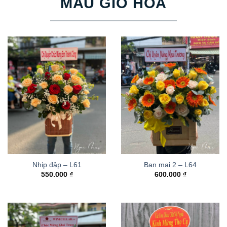
MẪU GIỎ HOA
Nhịp đập – L61
Ban mai 2 – L64
550.000
₫
600.000
₫