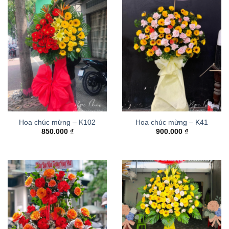
Hoa chúc mừng – K102
Hoa chúc mừng – K41
850.000
₫
900.000
₫