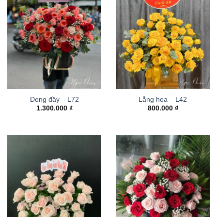
Đong đầy – L72
Lẵng hoa – L42
1.300.000
₫
800.000
₫