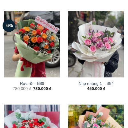
-6%
Rực rỡ – B89
Nhẹ nhàng 1 – B84
Giá
Giá
780.000
₫
730.000
₫
450.000
₫
gốc
hiện
là:
tại
780.000 ₫.
là:
730.000 ₫.