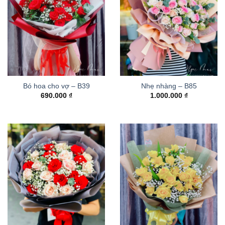
Bó hoa cho vợ – B39
Nhẹ nhàng – B85
690.000
₫
1.000.000
₫