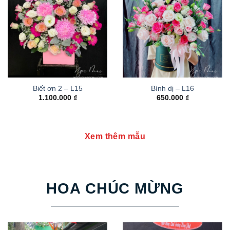
Biết ơn 2 – L15
Bình dị – L16
1.100.000
₫
650.000
₫
Xem thêm mẫu
HOA CHÚC MỪNG