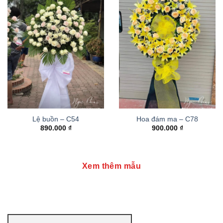
Lệ buồn – C54
Hoa đám ma – C78
890.000
₫
900.000
₫
Xem thêm mẫu