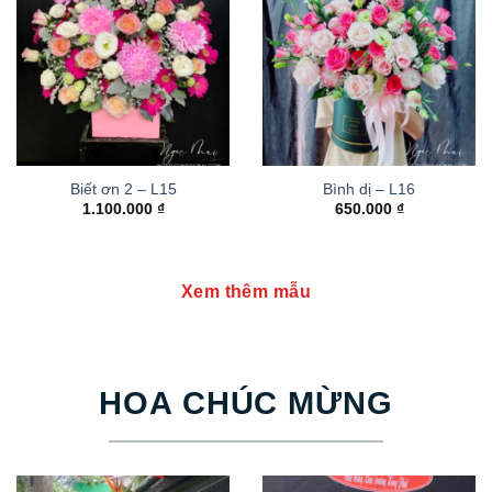
Biết ơn 2 – L15
Bình dị – L16
1.100.000
₫
650.000
₫
Xem thêm mẫu
HOA CHÚC MỪNG