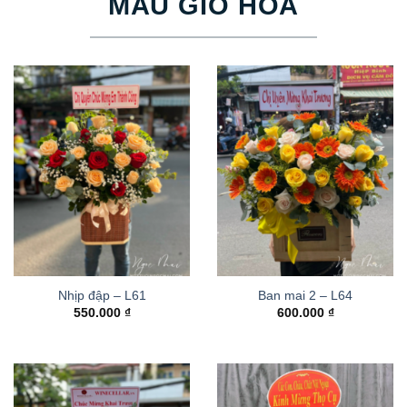
MẪU GIỎ HOA
Nhịp đập – L61
Ban mai 2 – L64
550.000
₫
600.000
₫