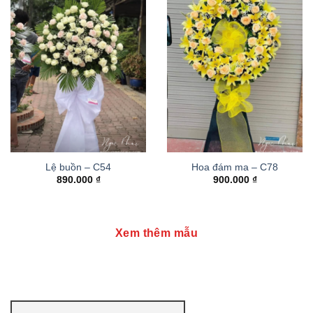
Lệ buồn – C54
Hoa đám ma – C78
890.000
₫
900.000
₫
Xem thêm mẫu