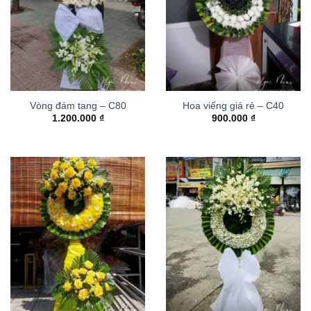
Vòng đám tang – C80
Hoa viếng giá rẻ – C40
1.200.000
₫
900.000
₫