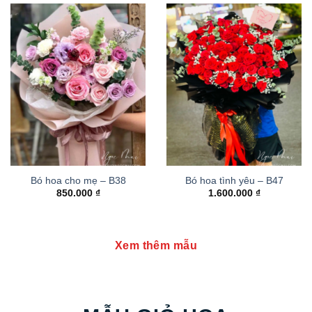
Bó hoa cho mẹ – B38
Bó hoa tình yêu – B47
850.000
₫
1.600.000
₫
Xem thêm mẫu