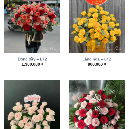
Đong đầy – L72
Lẵng hoa – L42
1.300.000
₫
800.000
₫