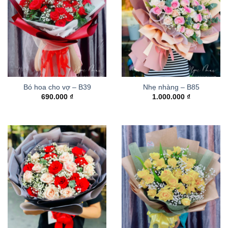
Bó hoa cho vợ – B39
Nhẹ nhàng – B85
690.000
₫
1.000.000
₫