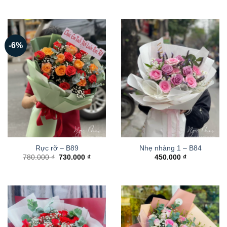
-6%
Rực rỡ – B89
Nhẹ nhàng 1 – B84
Giá
Giá
780.000
₫
730.000
₫
450.000
₫
gốc
hiện
là:
tại
780.000 ₫.
là:
730.000 ₫.