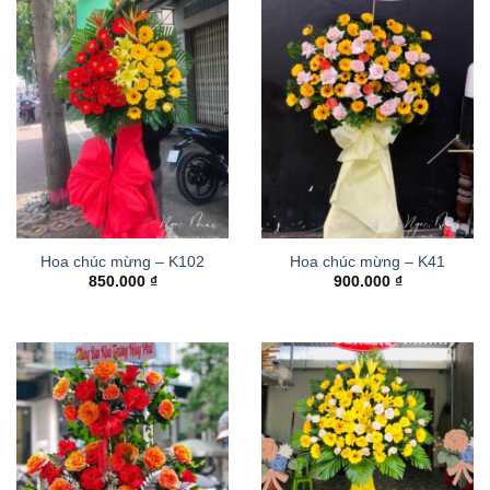
Hoa chúc mừng – K102
Hoa chúc mừng – K41
850.000
₫
900.000
₫