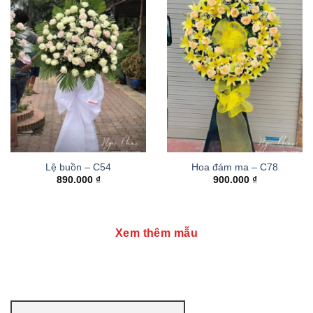
Lệ buồn – C54
Hoa đám ma – C78
890.000
₫
900.000
₫
Xem thêm mẫu