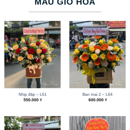
MẪU GIỎ HOA
Nhịp đập – L61
Ban mai 2 – L64
550.000
₫
600.000
₫