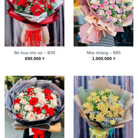
Bó hoa cho vợ – B39
Nhẹ nhàng – B85
690.000
₫
1.000.000
₫