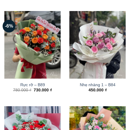
-6%
Rực rỡ – B89
Nhẹ nhàng 1 – B84
Giá
Giá
780.000
₫
730.000
₫
450.000
₫
gốc
hiện
là:
tại
780.000 ₫.
là:
730.000 ₫.