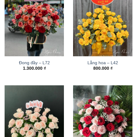
Đong đầy – L72
Lẵng hoa – L42
1.300.000
₫
800.000
₫