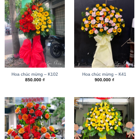
Hoa chúc mừng – K102
Hoa chúc mừng – K41
850.000
₫
900.000
₫