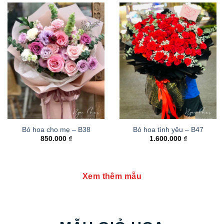
Bó hoa cho mẹ – B38
Bó hoa tình yêu – B47
850.000
₫
1.600.000
₫
Xem thêm mẫu