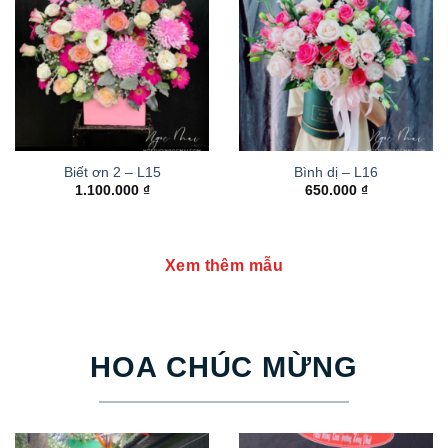
Biết ơn 2 – L15
Bình dị – L16
1.100.000
₫
650.000
₫
Xem thêm mẫu
HOA CHÚC MỪNG