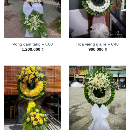
Vòng đám tang – C80
Hoa viếng giá rẻ – C40
1.200.000
₫
900.000
₫