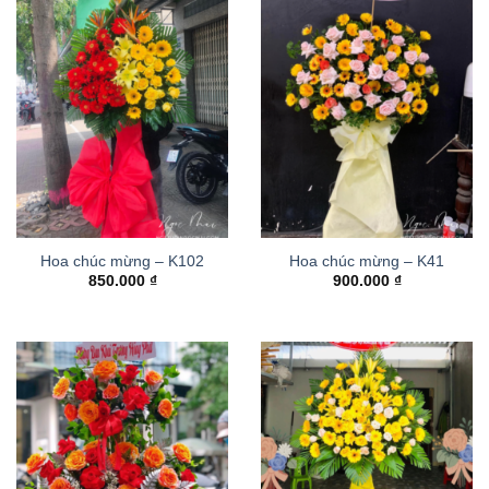
Hoa chúc mừng – K102
Hoa chúc mừng – K41
850.000
₫
900.000
₫