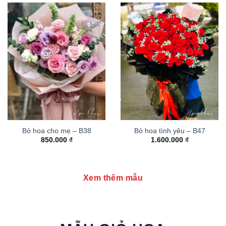
Bó hoa cho mẹ – B38
Bó hoa tình yêu – B47
850.000
₫
1.600.000
₫
Xem thêm mẫu