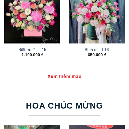
Biết ơn 2 – L15
Bình dị – L16
1.100.000
₫
650.000
₫
Xem thêm mẫu
HOA CHÚC MỪNG