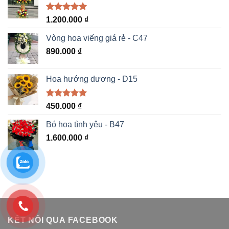
Được xếp
1.200.000
₫
hạng
5.00
5 sao
Vòng hoa viếng giá rẻ - C47
890.000
₫
Hoa hướng dương - D15
Được xếp
450.000
₫
hạng
5.00
5 sao
Bó hoa tình yêu - B47
1.600.000
₫
KẾT NỐI QUA FACEBOOK