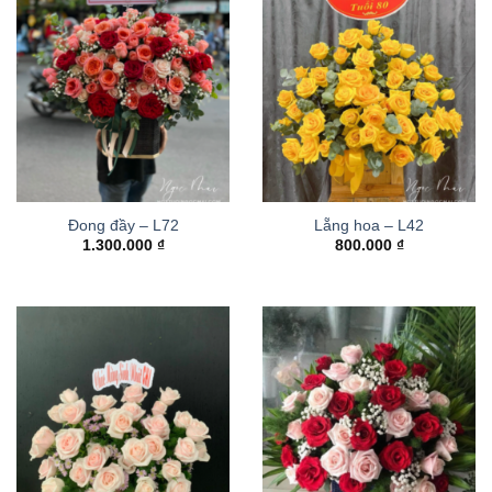
Đong đầy – L72
Lẵng hoa – L42
1.300.000
₫
800.000
₫