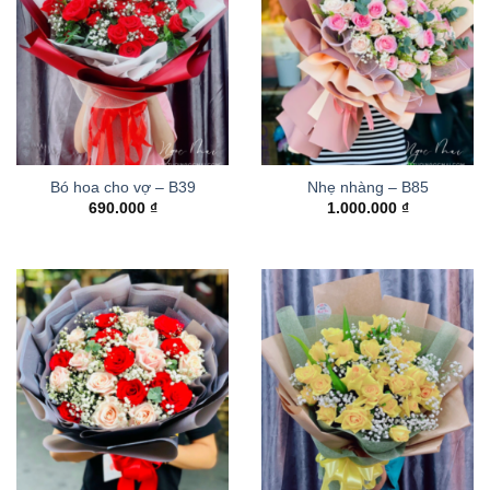
Bó hoa cho vợ – B39
Nhẹ nhàng – B85
690.000
₫
1.000.000
₫