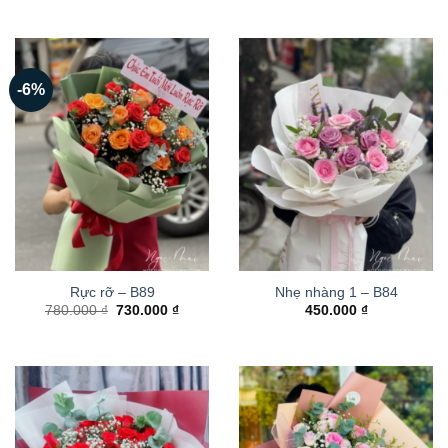
-6%
Rực rỡ – B89
Nhẹ nhàng 1 – B84
Giá
Giá
780.000
₫
730.000
₫
450.000
₫
gốc
hiện
là:
tại
780.000 ₫.
là:
730.000 ₫.