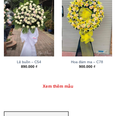
Lệ buồn – C54
Hoa đám ma – C78
890.000
₫
900.000
₫
Xem thêm mẫu