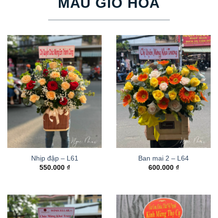
MẪU GIỎ HOA
Nhịp đập – L61
Ban mai 2 – L64
550.000
₫
600.000
₫