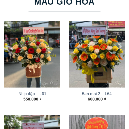
MẪU GIỎ HOA
Nhịp đập – L61
Ban mai 2 – L64
550.000
₫
600.000
₫