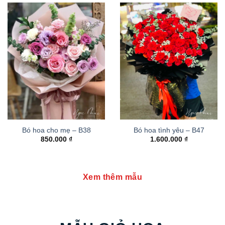
Bó hoa cho mẹ – B38
Bó hoa tình yêu – B47
850.000
₫
1.600.000
₫
Xem thêm mẫu