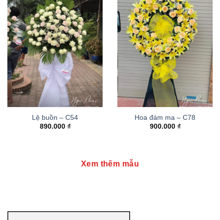
Lệ buồn – C54
Hoa đám ma – C78
890.000
₫
900.000
₫
Xem thêm mẫu