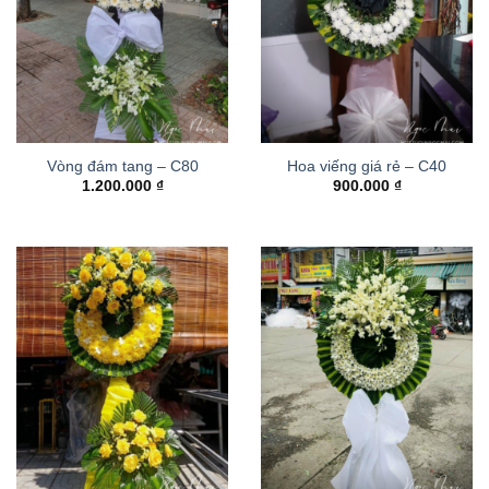
Vòng đám tang – C80
Hoa viếng giá rẻ – C40
1.200.000
₫
900.000
₫