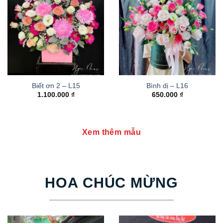
Biết ơn 2 – L15
Bình dị – L16
1.100.000
₫
650.000
₫
Xem thêm mẫu
HOA CHÚC MỪNG