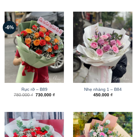
-6%
Rực rỡ – B89
Nhẹ nhàng 1 – B84
Giá
Giá
780.000
₫
730.000
₫
450.000
₫
gốc
hiện
là:
tại
780.000 ₫.
là:
730.000 ₫.