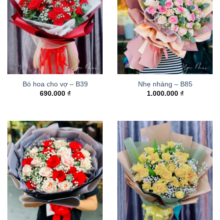
Bó hoa cho vợ – B39
Nhẹ nhàng – B85
690.000
₫
1.000.000
₫