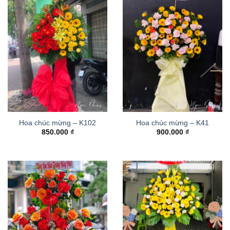
Hoa chúc mừng – K102
Hoa chúc mừng – K41
850.000
₫
900.000
₫