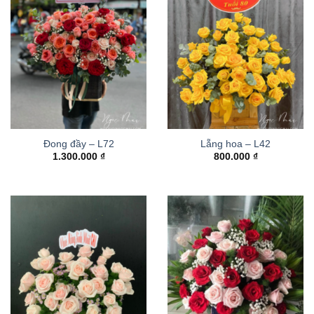
Đong đầy – L72
Lẵng hoa – L42
1.300.000
₫
800.000
₫