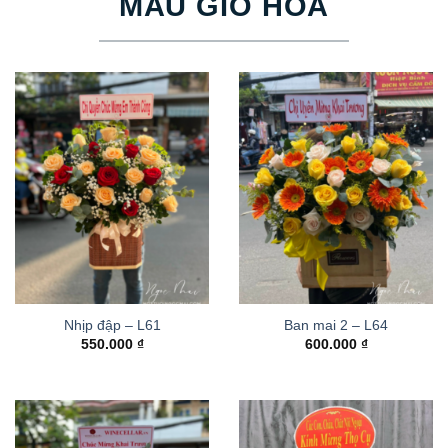
MẪU GIỎ HOA
Nhịp đập – L61
Ban mai 2 – L64
550.000
₫
600.000
₫