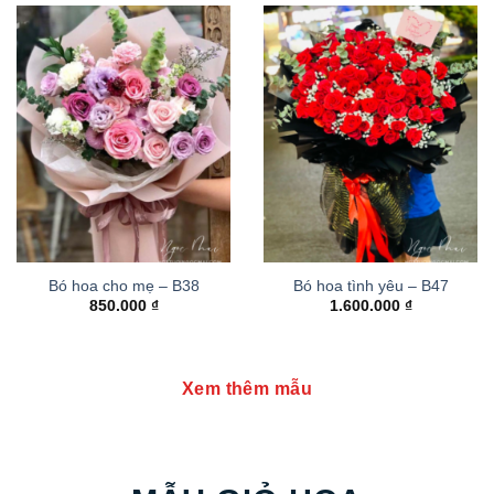
Bó hoa cho mẹ – B38
Bó hoa tình yêu – B47
850.000
₫
1.600.000
₫
Xem thêm mẫu