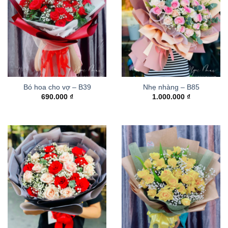
Bó hoa cho vợ – B39
Nhẹ nhàng – B85
690.000
₫
1.000.000
₫