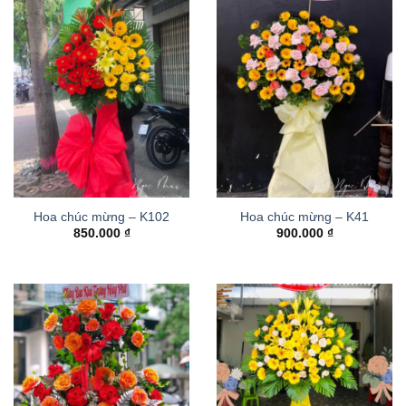
Hoa chúc mừng – K102
Hoa chúc mừng – K41
850.000
₫
900.000
₫