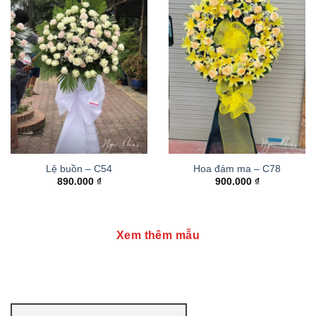
Lệ buồn – C54
Hoa đám ma – C78
890.000
₫
900.000
₫
Xem thêm mẫu