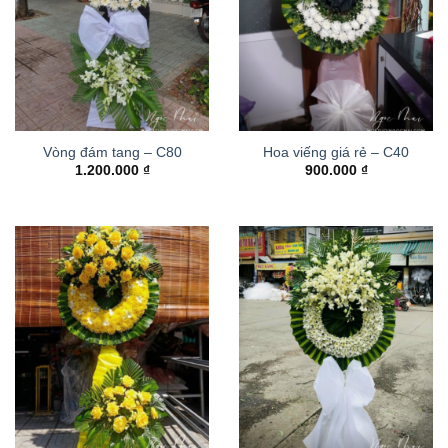
Vòng đám tang – C80
Hoa viếng giá rẻ – C40
1.200.000
₫
900.000
₫