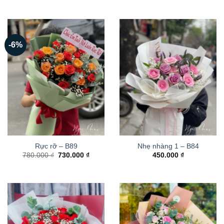
-6%
Rực rỡ – B89
Nhẹ nhàng 1 – B84
Giá
Giá
780.000
₫
730.000
₫
450.000
₫
gốc
hiện
là:
tại
780.000 ₫.
là:
730.000 ₫.