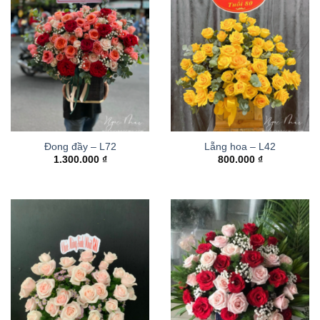
Đong đầy – L72
Lẵng hoa – L42
1.300.000
₫
800.000
₫