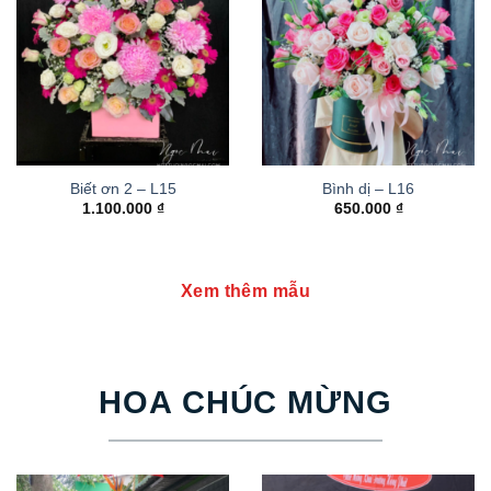
Biết ơn 2 – L15
Bình dị – L16
1.100.000
₫
650.000
₫
Xem thêm mẫu
HOA CHÚC MỪNG