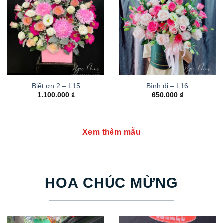
Biết ơn 2 – L15
Bình dị – L16
1.100.000
₫
650.000
₫
Xem thêm mẫu
HOA CHÚC MỪNG