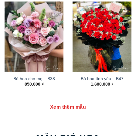
Bó hoa cho mẹ – B38
Bó hoa tình yêu – B47
850.000
₫
1.600.000
₫
Xem thêm mẫu