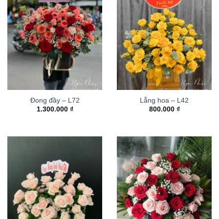
Đong đầy – L72
Lẵng hoa – L42
1.300.000
₫
800.000
₫