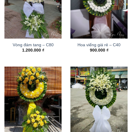
Vòng đám tang – C80
Hoa viếng giá rẻ – C40
1.200.000
₫
900.000
₫