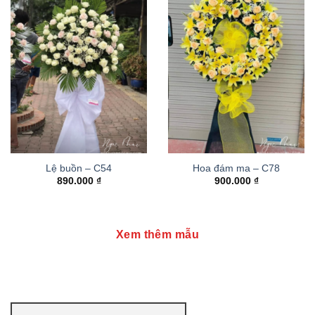
Lệ buồn – C54
Hoa đám ma – C78
890.000
₫
900.000
₫
Xem thêm mẫu