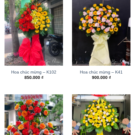
Hoa chúc mừng – K102
Hoa chúc mừng – K41
850.000
₫
900.000
₫