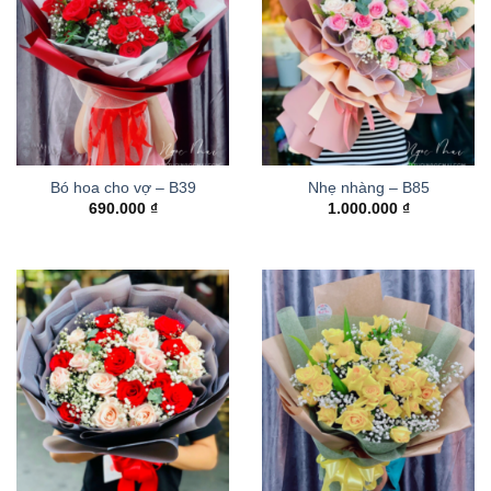
Bó hoa cho vợ – B39
Nhẹ nhàng – B85
690.000
₫
1.000.000
₫