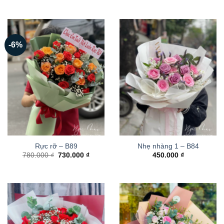
-6%
Rực rỡ – B89
Nhẹ nhàng 1 – B84
Giá
Giá
780.000
₫
730.000
₫
450.000
₫
gốc
hiện
là:
tại
780.000 ₫.
là:
730.000 ₫.