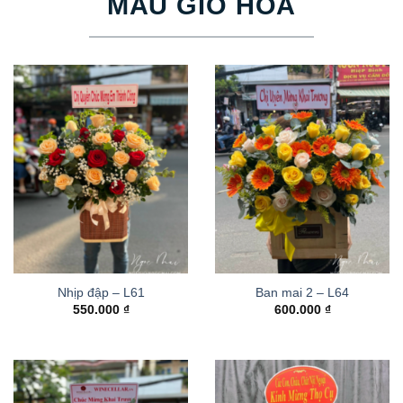
MẪU GIỎ HOA
Nhịp đập – L61
Ban mai 2 – L64
550.000
₫
600.000
₫