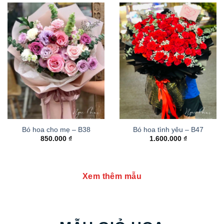
Bó hoa cho mẹ – B38
Bó hoa tình yêu – B47
850.000
₫
1.600.000
₫
Xem thêm mẫu