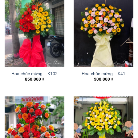
Hoa chúc mừng – K102
Hoa chúc mừng – K41
850.000
₫
900.000
₫