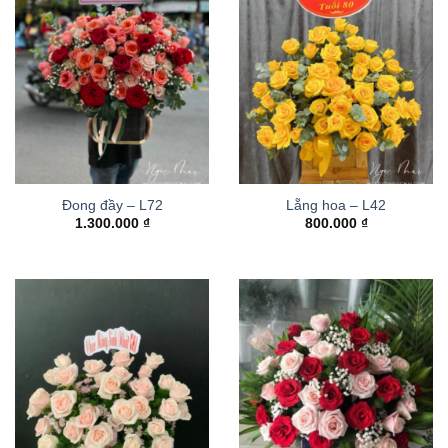
Đong đầy – L72
Lẵng hoa – L42
1.300.000
₫
800.000
₫