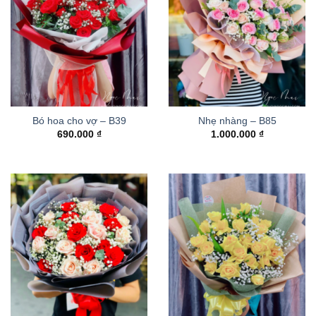
Bó hoa cho vợ – B39
Nhẹ nhàng – B85
690.000
₫
1.000.000
₫