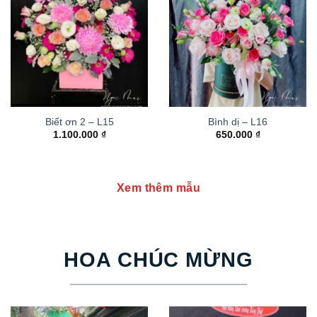
Biết ơn 2 – L15
Bình dị – L16
1.100.000
₫
650.000
₫
Xem thêm mẫu
HOA CHÚC MỪNG