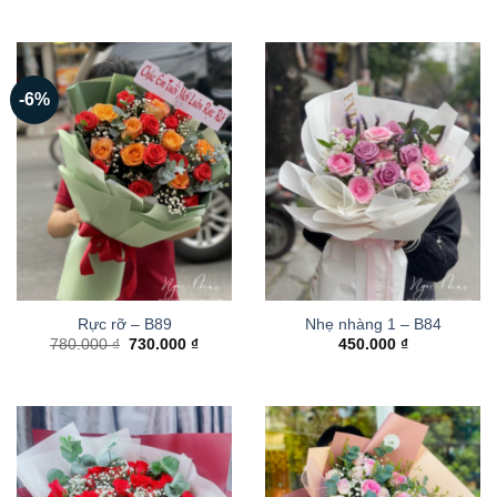
-6%
Rực rỡ – B89
Nhẹ nhàng 1 – B84
Giá
Giá
780.000
₫
730.000
₫
450.000
₫
gốc
hiện
là:
tại
780.000 ₫.
là:
730.000 ₫.