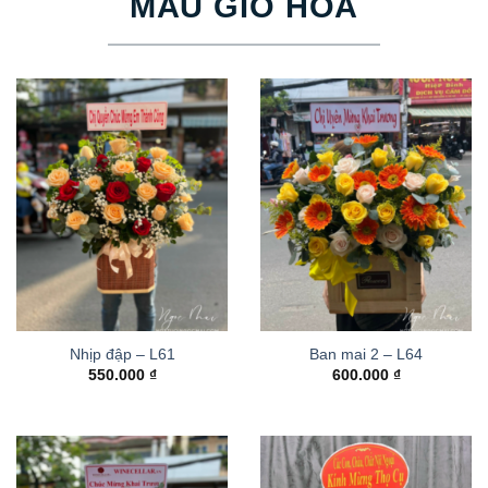
MẪU GIỎ HOA
Nhịp đập – L61
Ban mai 2 – L64
550.000
₫
600.000
₫