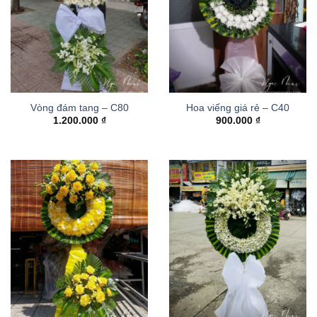
Vòng đám tang – C80
Hoa viếng giá rẻ – C40
1.200.000
₫
900.000
₫