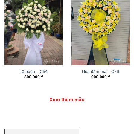
Lệ buồn – C54
Hoa đám ma – C78
890.000
₫
900.000
₫
Xem thêm mẫu