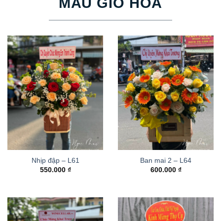
MẪU GIỎ HOA
Nhịp đập – L61
Ban mai 2 – L64
550.000
₫
600.000
₫