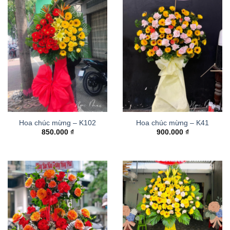
Hoa chúc mừng – K102
Hoa chúc mừng – K41
850.000
₫
900.000
₫