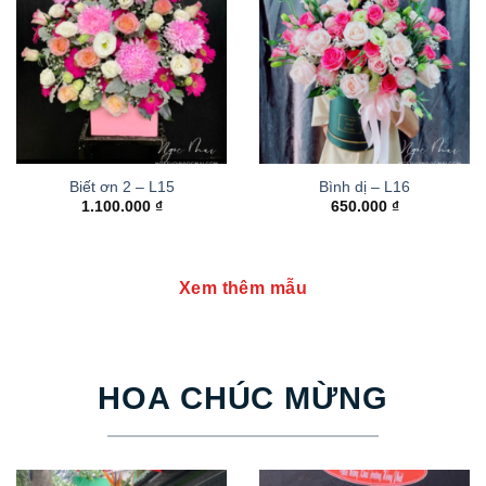
Biết ơn 2 – L15
Bình dị – L16
1.100.000
₫
650.000
₫
Xem thêm mẫu
HOA CHÚC MỪNG