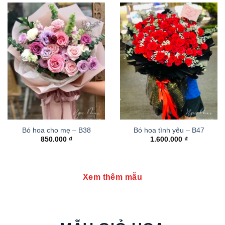
Bó hoa cho mẹ – B38
Bó hoa tình yêu – B47
850.000
₫
1.600.000
₫
Xem thêm mẫu