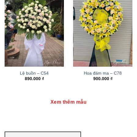
Lệ buồn – C54
Hoa đám ma – C78
890.000
₫
900.000
₫
Xem thêm mẫu