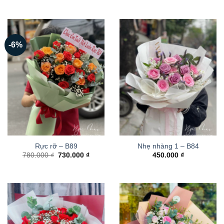
-6%
Rực rỡ – B89
Nhẹ nhàng 1 – B84
Giá
Giá
780.000
₫
730.000
₫
450.000
₫
gốc
hiện
là:
tại
780.000 ₫.
là:
730.000 ₫.