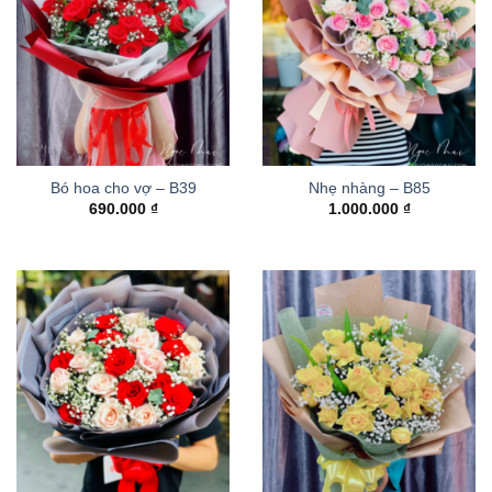
Bó hoa cho vợ – B39
Nhẹ nhàng – B85
690.000
₫
1.000.000
₫