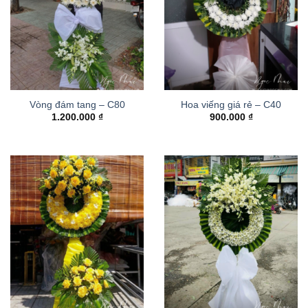
Vòng đám tang – C80
Hoa viếng giá rẻ – C40
1.200.000
₫
900.000
₫