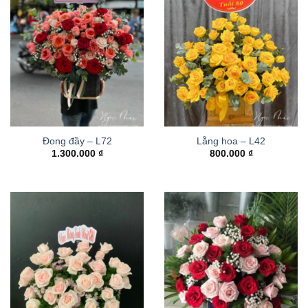
Đong đầy – L72
Lẵng hoa – L42
1.300.000
₫
800.000
₫