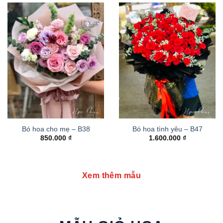
Bó hoa cho mẹ – B38
Bó hoa tình yêu – B47
850.000
₫
1.600.000
₫
Xem thêm mẫu