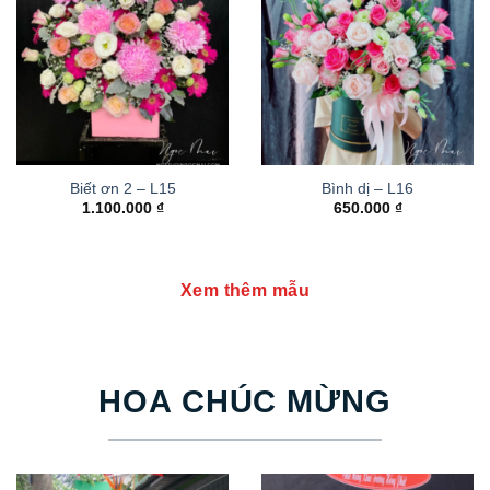
Biết ơn 2 – L15
Bình dị – L16
1.100.000
₫
650.000
₫
Xem thêm mẫu
HOA CHÚC MỪNG