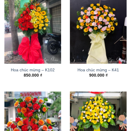
Hoa chúc mừng – K102
Hoa chúc mừng – K41
850.000
₫
900.000
₫