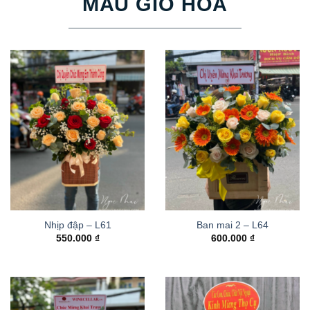
MẪU GIỎ HOA
Nhịp đập – L61
Ban mai 2 – L64
550.000
₫
600.000
₫