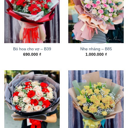
Bó hoa cho vợ – B39
Nhẹ nhàng – B85
690.000
₫
1.000.000
₫