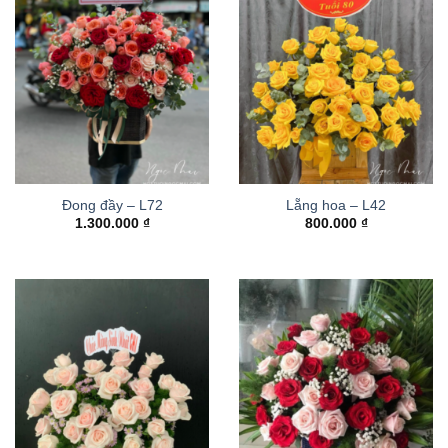
Đong đầy – L72
Lẵng hoa – L42
1.300.000
₫
800.000
₫