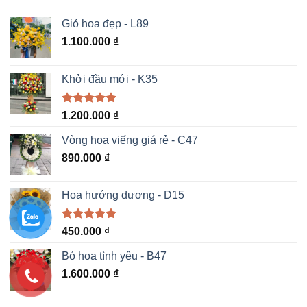
Giỏ hoa đẹp - L89
1.100.000
₫
Khởi đầu mới - K35
Được xếp
1.200.000
₫
hạng
5.00
5 sao
Vòng hoa viếng giá rẻ - C47
890.000
₫
Hoa hướng dương - D15
Được xếp
450.000
₫
hạng
5.00
5 sao
Bó hoa tình yêu - B47
1.600.000
₫