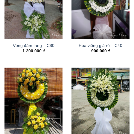
Vòng đám tang – C80
Hoa viếng giá rẻ – C40
1.200.000
₫
900.000
₫