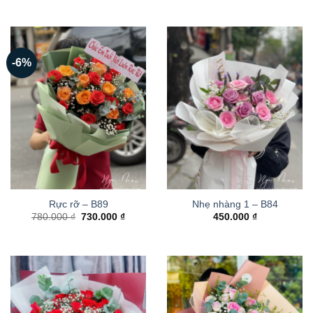
-6%
Rực rỡ – B89
Nhẹ nhàng 1 – B84
Giá
Giá
780.000
₫
730.000
₫
450.000
₫
gốc
hiện
là:
tại
780.000 ₫.
là:
730.000 ₫.