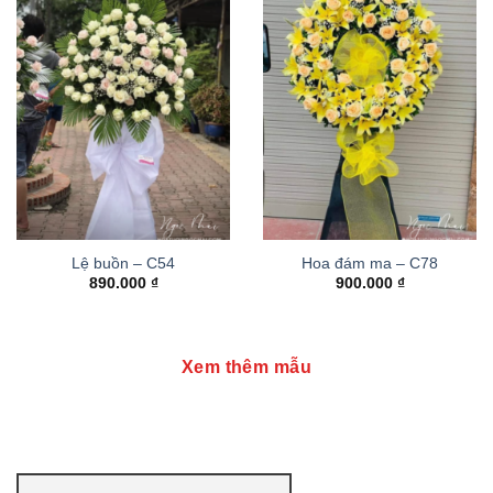
Lệ buồn – C54
Hoa đám ma – C78
890.000
₫
900.000
₫
Xem thêm mẫu