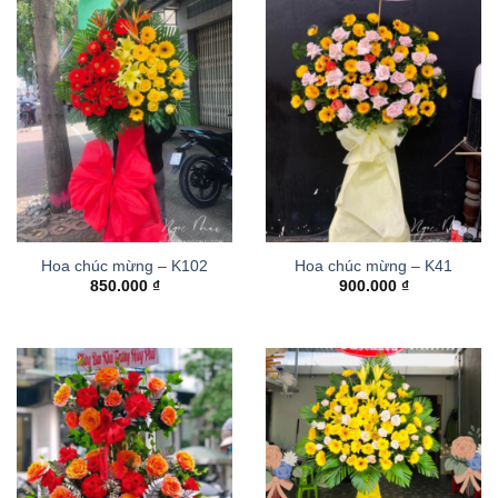
Hoa chúc mừng – K102
Hoa chúc mừng – K41
850.000
₫
900.000
₫