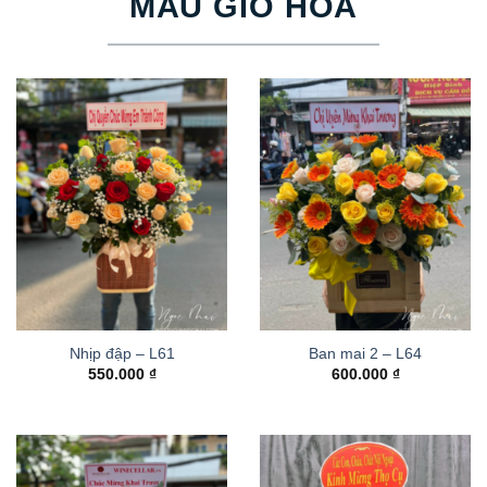
MẪU GIỎ HOA
Nhịp đập – L61
Ban mai 2 – L64
550.000
₫
600.000
₫