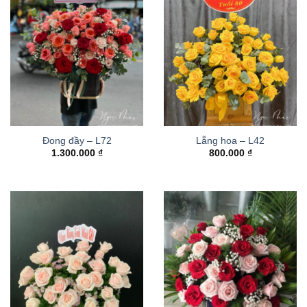
Đong đầy – L72
Lẵng hoa – L42
1.300.000
₫
800.000
₫