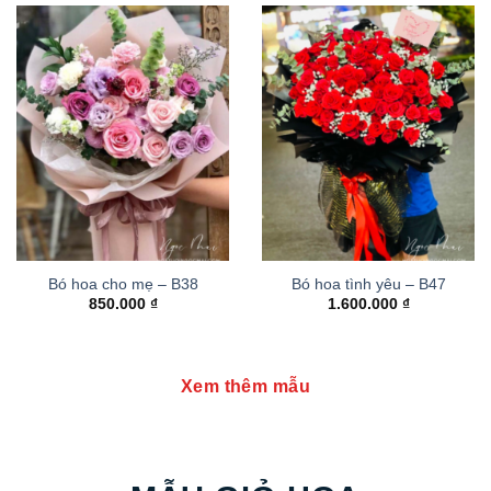
Bó hoa cho mẹ – B38
Bó hoa tình yêu – B47
850.000
₫
1.600.000
₫
Xem thêm mẫu