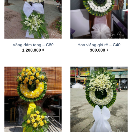
Vòng đám tang – C80
Hoa viếng giá rẻ – C40
1.200.000
₫
900.000
₫