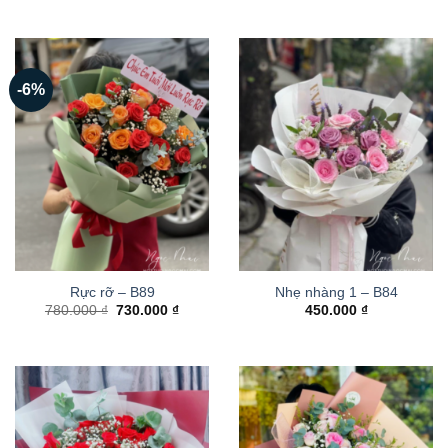
-6%
Rực rỡ – B89
Nhẹ nhàng 1 – B84
Giá
Giá
780.000
₫
730.000
₫
450.000
₫
gốc
hiện
là:
tại
780.000 ₫.
là:
730.000 ₫.