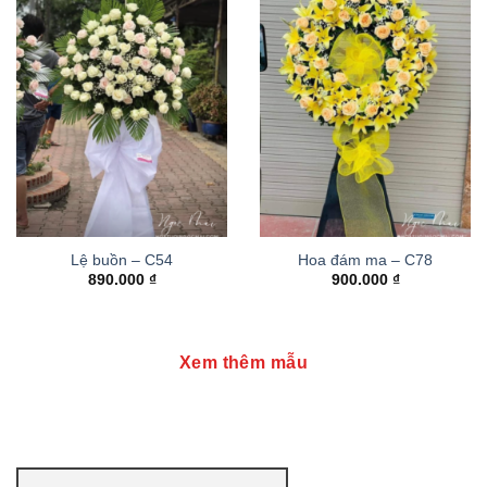
Lệ buồn – C54
Hoa đám ma – C78
890.000
₫
900.000
₫
Xem thêm mẫu