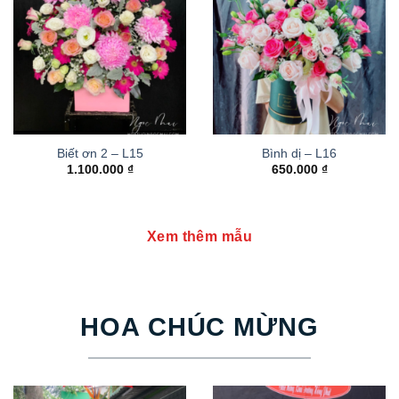
Biết ơn 2 – L15
Bình dị – L16
1.100.000
₫
650.000
₫
Xem thêm mẫu
HOA CHÚC MỪNG