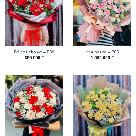
Bó hoa cho vợ – B39
Nhẹ nhàng – B85
690.000
₫
1.000.000
₫