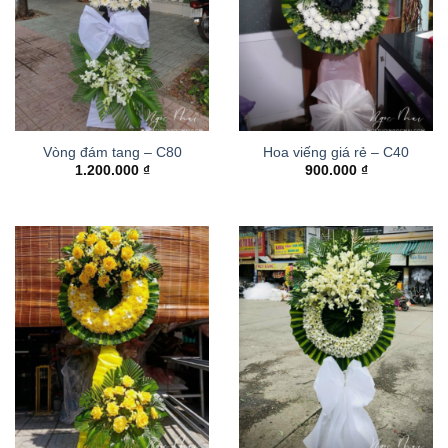
Vòng đám tang – C80
Hoa viếng giá rẻ – C40
1.200.000
₫
900.000
₫