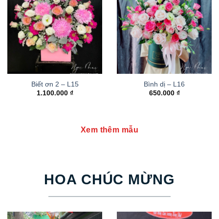
Biết ơn 2 – L15
Bình dị – L16
1.100.000
₫
650.000
₫
Xem thêm mẫu
HOA CHÚC MỪNG