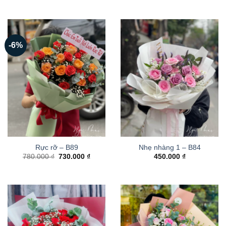
-6%
Rực rỡ – B89
Nhẹ nhàng 1 – B84
Giá
Giá
780.000
₫
730.000
₫
450.000
₫
gốc
hiện
là:
tại
780.000 ₫.
là:
730.000 ₫.