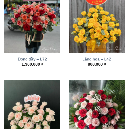
Đong đầy – L72
Lẵng hoa – L42
1.300.000
₫
800.000
₫