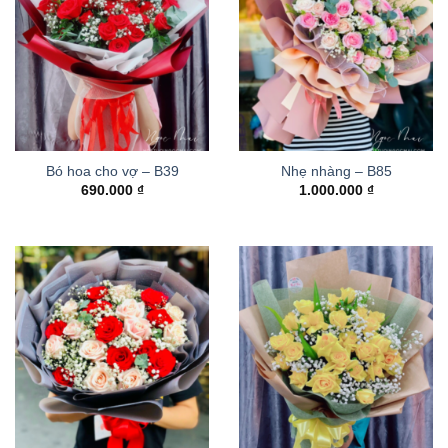
Bó hoa cho vợ – B39
Nhẹ nhàng – B85
690.000
₫
1.000.000
₫