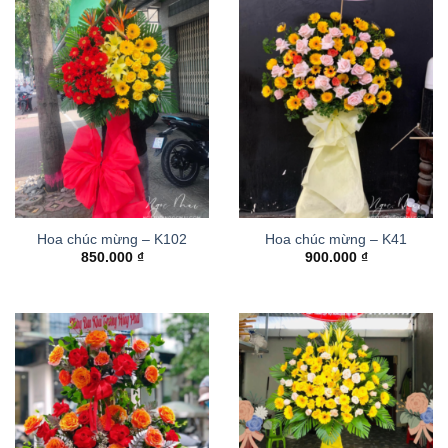
Hoa chúc mừng – K102
Hoa chúc mừng – K41
850.000
₫
900.000
₫