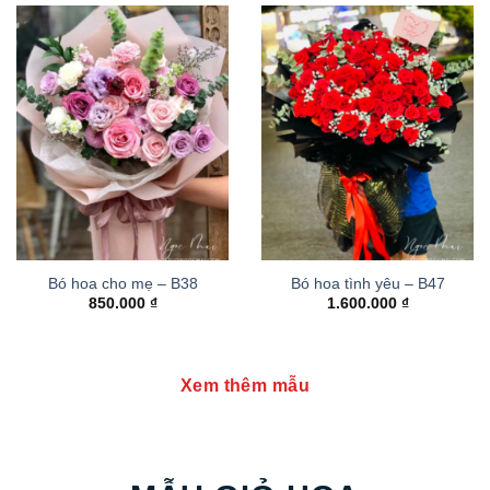
Bó hoa cho mẹ – B38
Bó hoa tình yêu – B47
850.000
₫
1.600.000
₫
Xem thêm mẫu