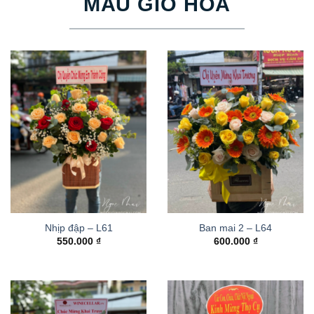
MẪU GIỎ HOA
Nhịp đập – L61
Ban mai 2 – L64
550.000
₫
600.000
₫