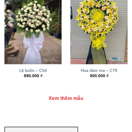
Lệ buồn – C54
Hoa đám ma – C78
890.000
₫
900.000
₫
Xem thêm mẫu