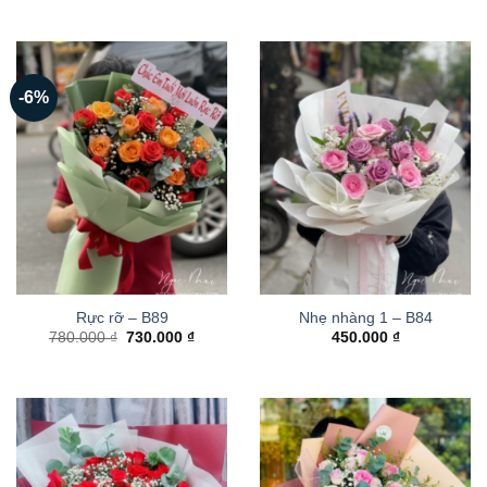
-6%
Rực rỡ – B89
Nhẹ nhàng 1 – B84
Giá
Giá
780.000
₫
730.000
₫
450.000
₫
gốc
hiện
là:
tại
780.000 ₫.
là:
730.000 ₫.