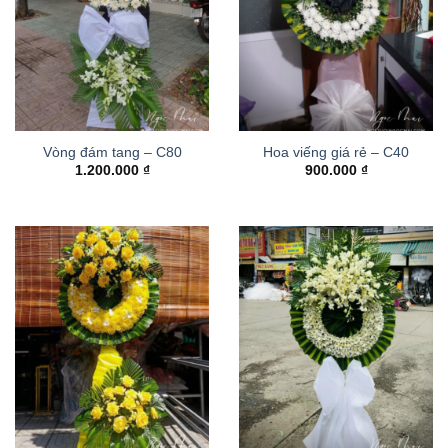
Vòng đám tang – C80
Hoa viếng giá rẻ – C40
1.200.000
₫
900.000
₫