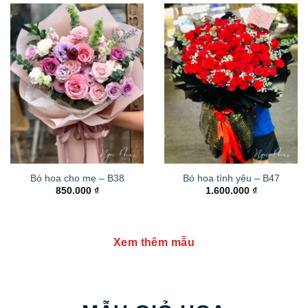
Bó hoa cho mẹ – B38
Bó hoa tình yêu – B47
850.000
₫
1.600.000
₫
Xem thêm mẫu