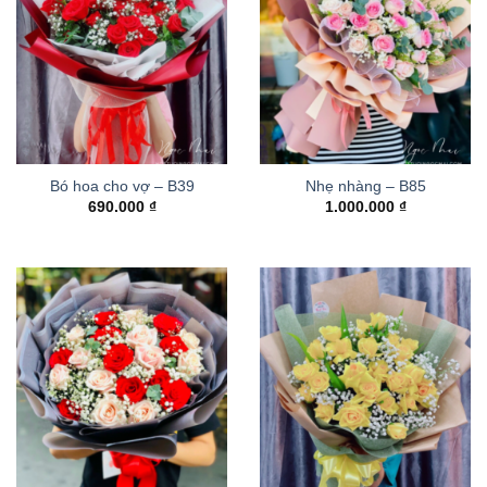
Bó hoa cho vợ – B39
Nhẹ nhàng – B85
690.000
₫
1.000.000
₫