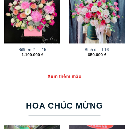
Biết ơn 2 – L15
Bình dị – L16
1.100.000
₫
650.000
₫
Xem thêm mẫu
HOA CHÚC MỪNG