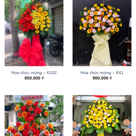
Hoa chúc mừng – K102
Hoa chúc mừng – K41
850.000
₫
900.000
₫