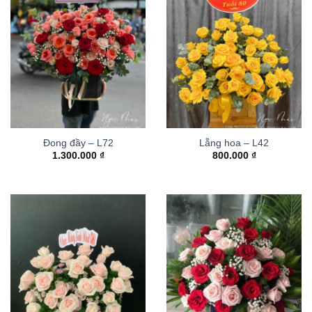
Đong đầy – L72
Lẵng hoa – L42
1.300.000
₫
800.000
₫