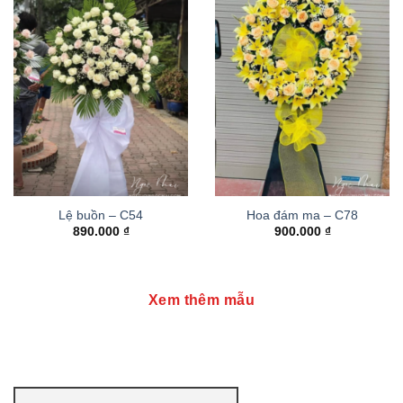
Lệ buồn – C54
Hoa đám ma – C78
890.000
₫
900.000
₫
Xem thêm mẫu