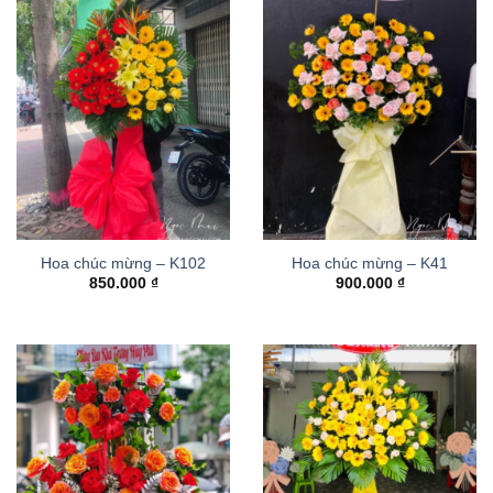
Hoa chúc mừng – K102
Hoa chúc mừng – K41
850.000
₫
900.000
₫