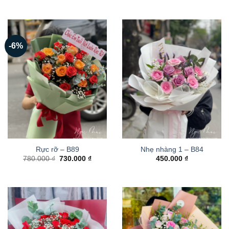
-6%
Rực rỡ – B89
Nhẹ nhàng 1 – B84
Giá
Giá
780.000
₫
730.000
₫
450.000
₫
gốc
hiện
là:
tại
780.000 ₫.
là:
730.000 ₫.