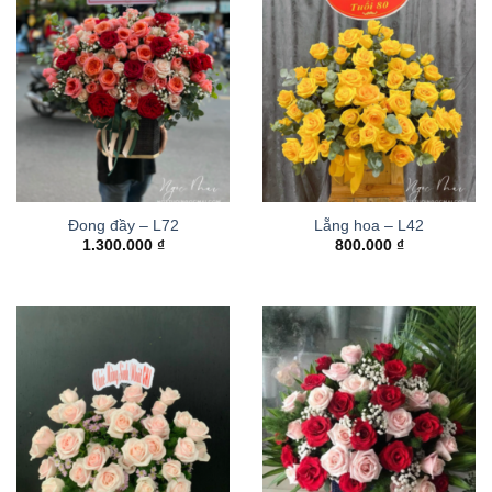
Đong đầy – L72
Lẵng hoa – L42
1.300.000
₫
800.000
₫