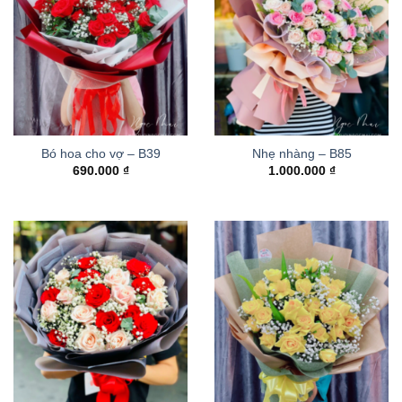
Bó hoa cho vợ – B39
Nhẹ nhàng – B85
690.000
₫
1.000.000
₫