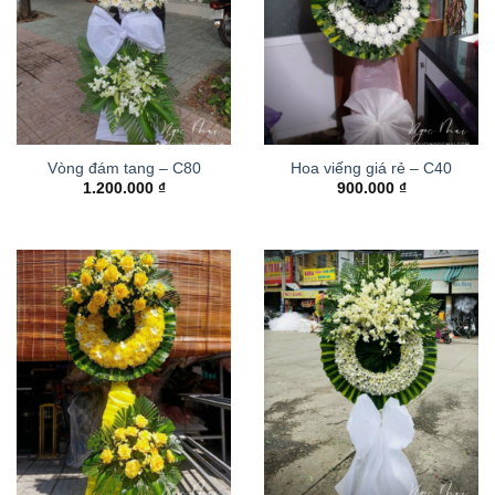
Vòng đám tang – C80
Hoa viếng giá rẻ – C40
1.200.000
₫
900.000
₫