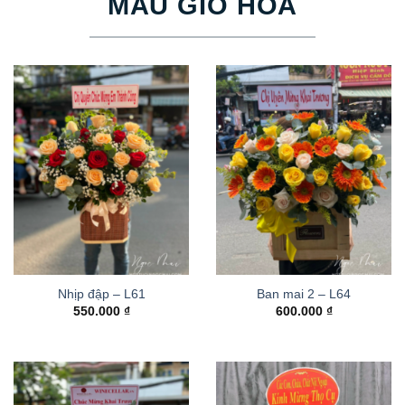
MẪU GIỎ HOA
Nhịp đập – L61
Ban mai 2 – L64
550.000
₫
600.000
₫