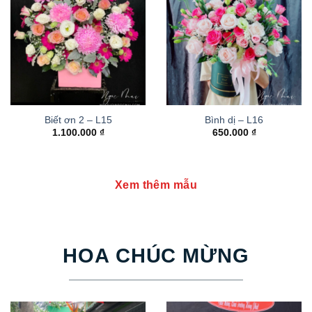
Biết ơn 2 – L15
Bình dị – L16
1.100.000
₫
650.000
₫
Xem thêm mẫu
HOA CHÚC MỪNG