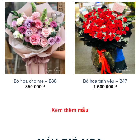
Bó hoa cho mẹ – B38
Bó hoa tình yêu – B47
850.000
₫
1.600.000
₫
Xem thêm mẫu