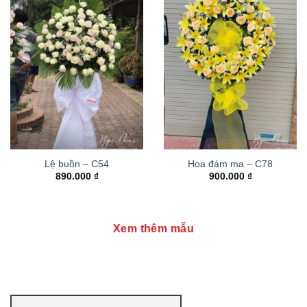
Lệ buồn – C54
Hoa đám ma – C78
890.000
₫
900.000
₫
Xem thêm mẫu