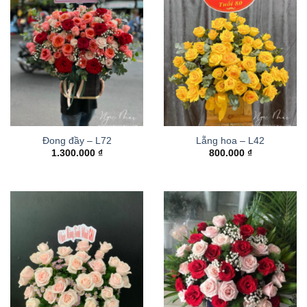
Đong đầy – L72
Lẵng hoa – L42
1.300.000
₫
800.000
₫