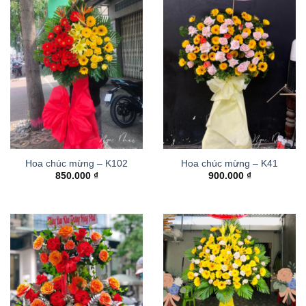
Hoa chúc mừng – K102
Hoa chúc mừng – K41
850.000
₫
900.000
₫