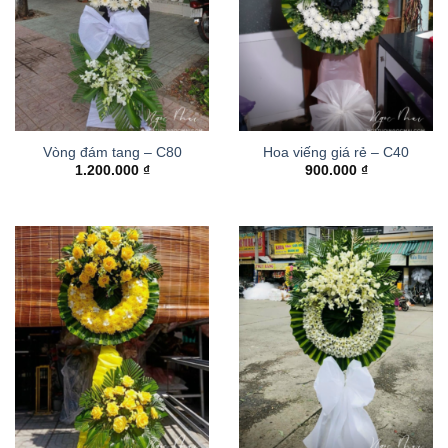
Vòng đám tang – C80
Hoa viếng giá rẻ – C40
1.200.000
₫
900.000
₫