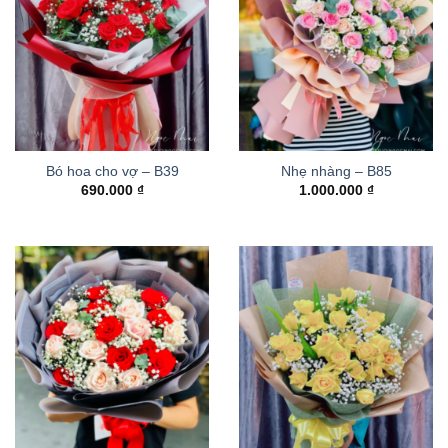
Bó hoa cho vợ – B39
Nhẹ nhàng – B85
690.000
₫
1.000.000
₫