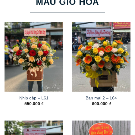
MẪU GIỎ HOA
Nhịp đập – L61
Ban mai 2 – L64
550.000
₫
600.000
₫