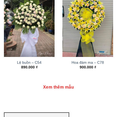
Lệ buồn – C54
Hoa đám ma – C78
890.000
₫
900.000
₫
Xem thêm mẫu