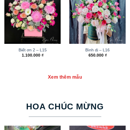
Biết ơn 2 – L15
Bình dị – L16
1.100.000
₫
650.000
₫
Xem thêm mẫu
HOA CHÚC MỪNG