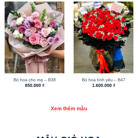
Bó hoa cho mẹ – B38
Bó hoa tình yêu – B47
850.000
₫
1.600.000
₫
Xem thêm mẫu