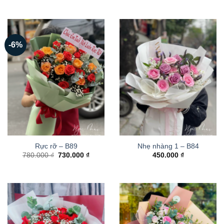
-6%
Rực rỡ – B89
Nhẹ nhàng 1 – B84
Giá
Giá
780.000
₫
730.000
₫
450.000
₫
gốc
hiện
là:
tại
780.000 ₫.
là:
730.000 ₫.