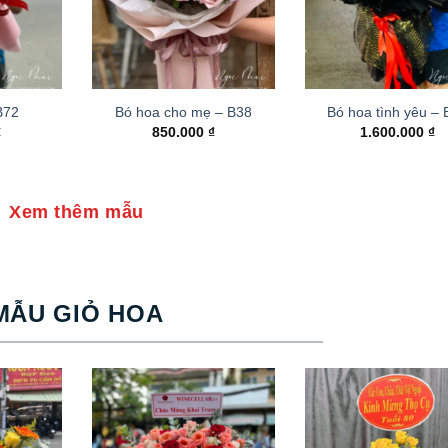
B72
Bó hoa cho mẹ – B38
Bó hoa tình yêu –
₫
850.000
₫
1.600.000
₫
Xem thêm mẫu
MẪU GIỎ HOA