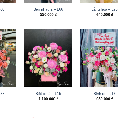
L60
Bên nhau 2 – L66
Lẵng hoa – L76
₫
550.000
₫
640.000
₫
 L58
Biết ơn 2 – L15
Bình dị – L16
₫
1.100.000
₫
650.000
₫