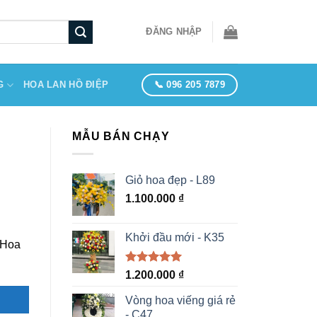
ĐĂNG NHẬP
📞 096 205 7879
G
HOA LAN HỒ ĐIỆP
MẪU BÁN CHẠY
Giỏ hoa đẹp - L89
1.100.000
₫
Khởi đầu mới - K35
 Hoa
Được xếp
1.200.000
₫
hạng
5.00
5 sao
Vòng hoa viếng giá rẻ
- C47