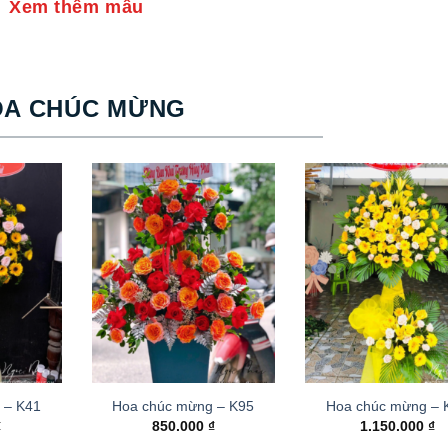
Xem thêm mẫu
OA CHÚC MỪNG
 – K41
Hoa chúc mừng – K95
Hoa chúc mừng –
₫
850.000
₫
1.150.000
₫