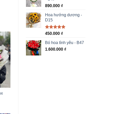
890.000
₫
Hoa hướng dương -
D15
Được xếp
450.000
₫
hạng
5.00
5 sao
Bó hoa tình yêu - B47
1.600.000
₫
84