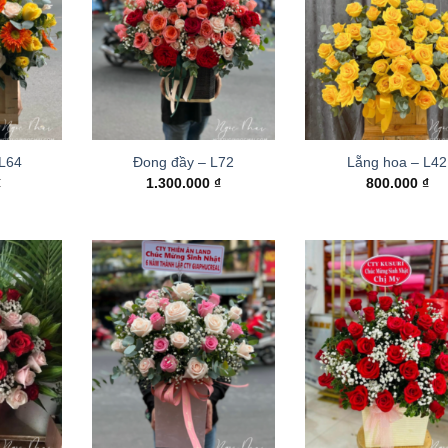
 L64
Đong đầy – L72
Lẵng hoa – L42
₫
1.300.000
₫
800.000
₫