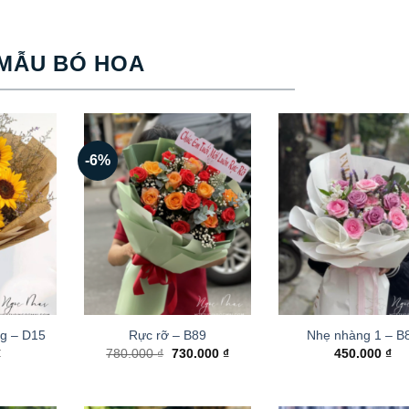
MẪU BÓ HOA
-6%
g – D15
Rực rỡ – B89
Nhẹ nhàng 1 – B
Giá
Giá
₫
780.000
₫
730.000
₫
450.000
₫
gốc
hiện
là:
tại
780.000 ₫.
là:
730.000 ₫.