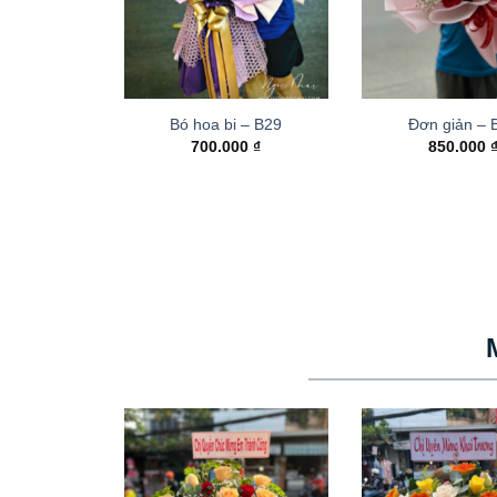
Bó hoa bi – B29
Đơn giản – 
700.000
₫
850.000